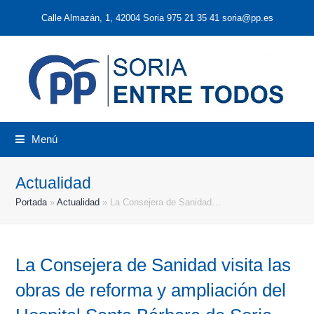
Calle Almazán, 1, 42004 Soria 975 21 35 41 soria@pp.es
Menú
Actualidad
Portada
»
Actualidad
»
La Consejera de Sanidad…
La Consejera de Sanidad visita las
obras de reforma y ampliación del