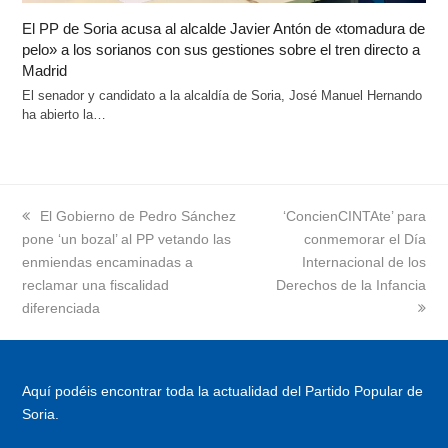
El PP de Soria acusa al alcalde Javier Antón de «tomadura de
pelo» a los sorianos con sus gestiones sobre el tren directo a
Madrid
El senador y candidato a la alcaldía de Soria, José Manuel Hernando
ha abierto la…
previous
El Gobierno de Pedro Sánchez
next
‘ConcienCINTAte’ para
pone ‘un bozal’ al PP vetando las
post:
post:
conmemorar el Día
enmiendas encaminadas a
Internacional de los
reclamar una fiscalidad
Derechos de la Infancia
diferenciada
Aquí podéis encontrar toda la actualidad del Partido Popular de
Soria.