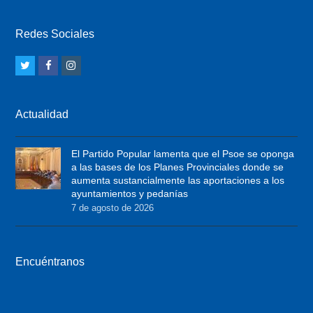
Redes Sociales
T
F
I
w
a
n
i
c
s
Actualidad
t
e
t
t
b
a
El Partido Popular lamenta que el Psoe se oponga
e
o
g
a las bases de los Planes Provinciales donde se
r
o
r
aumenta sustancialmente las aportaciones a los
ayuntamientos y pedanías
k
a
7 de agosto de 2026
m
Encuéntranos