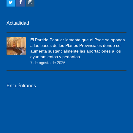
T
F
I
w
a
n
i
c
s
Actualidad
t
e
t
t
b
a
El Partido Popular lamenta que el Psoe se oponga
e
o
g
a las bases de los Planes Provinciales donde se
r
o
r
aumenta sustancialmente las aportaciones a los
ayuntamientos y pedanías
k
a
7 de agosto de 2026
m
Encuéntranos