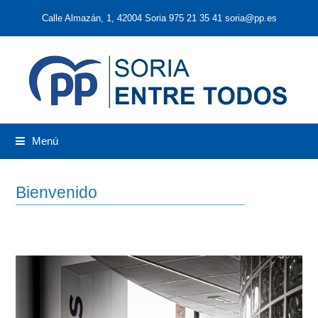
Calle Almazán, 1, 42004 Soria 975 21 35 41 soria@pp.es
Menú
Bienvenido