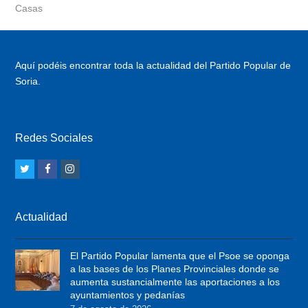
Casas
Aquí podéis encontrar toda la actualidad del Partido Popular de
Soria.
Redes Sociales
T
F
I
w
a
n
i
c
s
Actualidad
t
e
t
t
b
a
El Partido Popular lamenta que el Psoe se oponga
e
o
g
a las bases de los Planes Provinciales donde se
r
o
r
aumenta sustancialmente las aportaciones a los
ayuntamientos y pedanías
k
a