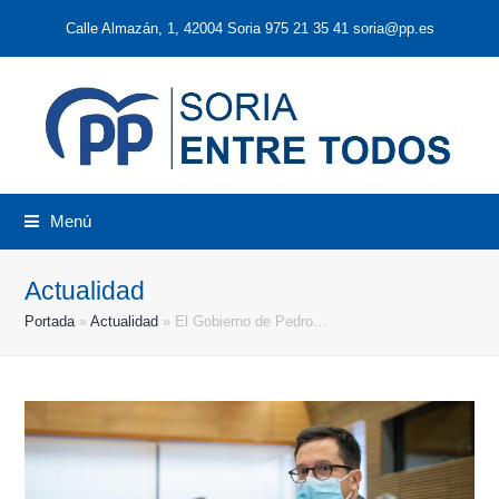
Calle Almazán, 1, 42004 Soria 975 21 35 41 soria@pp.es
Menú
Actualidad
Portada
»
Actualidad
»
El Gobierno de Pedro…