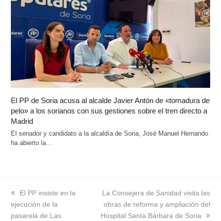
El PP de Soria acusa al alcalde Javier Antón de «tomadura de
pelo» a los sorianos con sus gestiones sobre el tren directo a
Madrid
El senador y candidato a la alcaldía de Soria, José Manuel Hernando
ha abierto la…
previous
El PP insiste en la
next
La Consejera de Sanidad visita las
ejecución de la
post:
post:
obras de reforma y ampliación del
pasarela de Las
Hospital Santa Bárbara de Soria