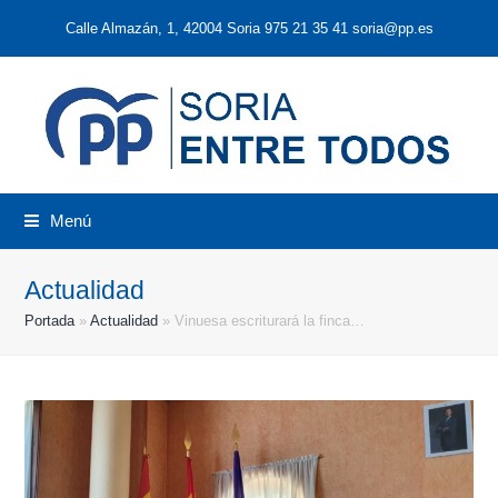
Calle Almazán, 1, 42004 Soria 975 21 35 41 soria@pp.es
Menú
Actualidad
Portada
»
Actualidad
»
Vinuesa escriturará la finca…