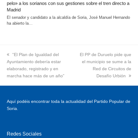
pelo» a los sorianos con sus gestiones sobre el tren directo a
Madrid
El senador y candidato a la alcaldía de Soria, José Manuel Hernando
ha abierto la…
previous
“El Plan de Igualdad del
next
El PP de Duruelo pide que
Ayuntamiento debería estar
post:
post:
el municipio se sume a la
elaborado, registrado y en
Red de Circuitos de
marcha hace más de un año”
Desafío Urbión
Aquí podéis encontrar toda la actualidad del Partido Popular de
Soria.
Redes Sociales