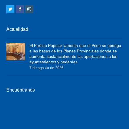
T
F
I
w
a
n
i
c
s
Actualidad
t
e
t
t
b
a
El Partido Popular lamenta que el Psoe se oponga
e
o
g
a las bases de los Planes Provinciales donde se
r
o
r
aumenta sustancialmente las aportaciones a los
ayuntamientos y pedanías
k
a
7 de agosto de 2026
m
Encuéntranos