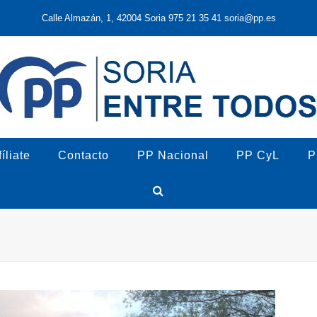
Calle Almazán, 1, 42004 Soria 975 21 35 41 soria@pp.es
íliate
Contacto
PP Nacional
PP CyL
P