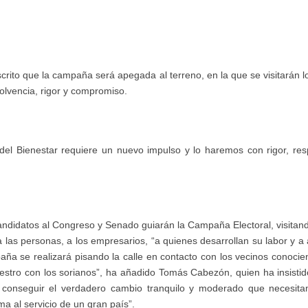
rito que la campaña será apegada al terreno, en la que se visitarán lo
olvencia, rigor y compromiso.
del Bienestar requiere un nuevo impulso y lo haremos con rigor, res
andidatos al Congreso y Senado guiarán la Campaña Electoral, visitand
 las personas, a los empresarios, “a quienes desarrollan su labor y a 
mpaña se realizará pisando la calle en contacto con los vecinos conoci
estro con los sorianos”, ha añadido Tomás Cabezón, quien ha insistido
onseguir el verdadero cambio tranquilo y moderado que necesitam
 al servicio de un gran país”.