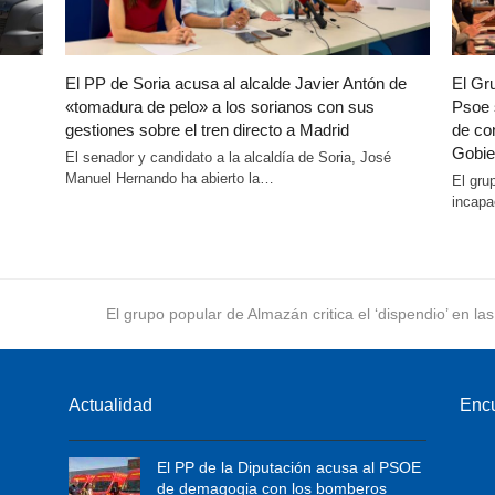
El PP de Soria acusa al alcalde Javier Antón de
El Gr
«tomadura de pelo» a los sorianos con sus
Psoe 
gestiones sobre el tren directo a Madrid
de co
Gobie
El senador y candidato a la alcaldía de Soria, José
Manuel Hernando ha abierto la…
El gru
incapa
next
El grupo popular de Almazán critica el ‘dispendio’ en la
post:
Actualidad
Enc
El PP de la Diputación acusa al PSOE
de demagogia con los bomberos