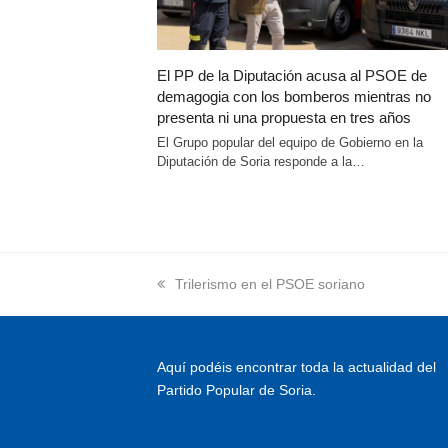
El PP de la Diputación acusa al PSOE de
demagogia con los bomberos mientras no
presenta ni una propuesta en tres años
El Grupo popular del equipo de Gobierno en la
Diputación de Soria responde a la…
previous
Trilerismo en el PSOE soriano
post:
Aquí podéis encontrar toda la actualidad del
Partido Popular de Soria.