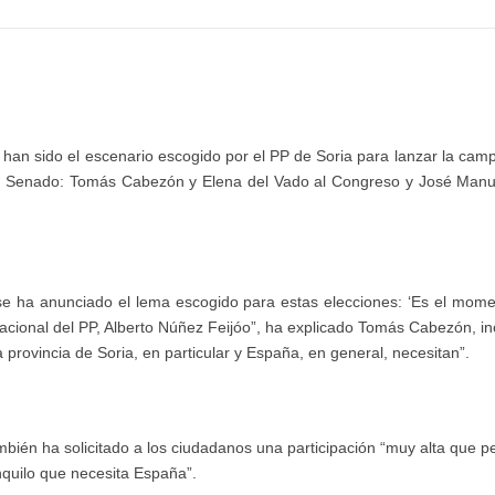
han sido el escenario escogido por el PP de Soria para lanzar la campa
al Senado: Tomás Cabezón y Elena del Vado al Congreso y José Manue
 se ha anunciado el lema escogido para estas elecciones: ‘Es el momen
nacional del PP, Alberto Núñez Feijóo”, ha explicado Tomás Cabezón, i
 provincia de Soria, en particular y España, en general, necesitan”.
mbién ha solicitado a los ciudadanos una participación “muy alta que 
nquilo que necesita España”.