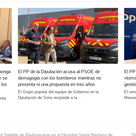
oponga
El PP de la Diputación acusa al PSOE de
El PP
e se
demagogia con los bomberos mientras no
«toma
 los
presenta ni una propuesta en tres años
gestio
El Grupo popular del equipo de Gobierno en la
El sen
Diputación de Soria responde a la…
Manuel
enta
ad Satélite de Radioterapia en el Hospital Santa Bárbara de
ne
Di