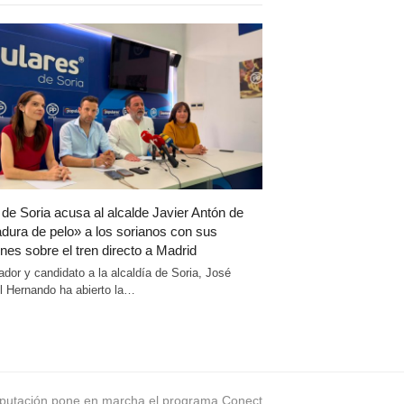
 de Soria acusa al alcalde Javier Antón de
dura de pelo» a los sorianos con sus
nes sobre el tren directo a Madrid
ador y candidato a la alcaldía de Soria, José
 Hernando ha abierto la…
xt
putación pone en marcha el programa Conect