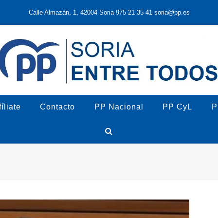
Calle Almazán, 1, 42004 Soria 975 21 35 41 soria@pp.es
íliate
Contacto
PP Nacional
PP CyL
P