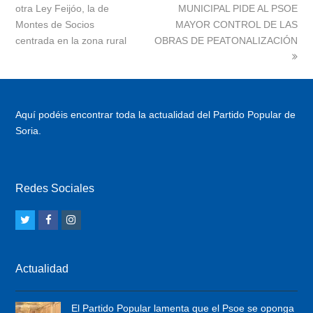
otra Ley Feijóo, la de
post:
MUNICIPAL PIDE AL PSOE
post:
Montes de Socios
MAYOR CONTROL DE LAS
centrada en la zona rural
OBRAS DE PEATONALIZACIÓN
Aquí podéis encontrar toda la actualidad del Partido Popular de
Soria.
Redes Sociales
T
F
I
w
a
n
i
c
s
Actualidad
t
e
t
t
b
a
El Partido Popular lamenta que el Psoe se oponga