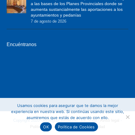
e
o
g
a las bases de los Planes Provinciales donde se
r
o
r
aumenta sustancialmente las aportaciones a los
ayuntamientos y pedanías
k
a
7 de agosto de 2026
m
Encuéntranos
Usamos cookies para asegurar que te damos la mejor
experiencia en nuestra web. Si continúas usando este sitio,
asumiremos que estás de acuerdo con ello.
Copyright 2020 - All Rights Reserved - PP Soria -
Aviso legal
-
OK
Política de Cookies
Politica de Cookies
-
Politica de privacidad