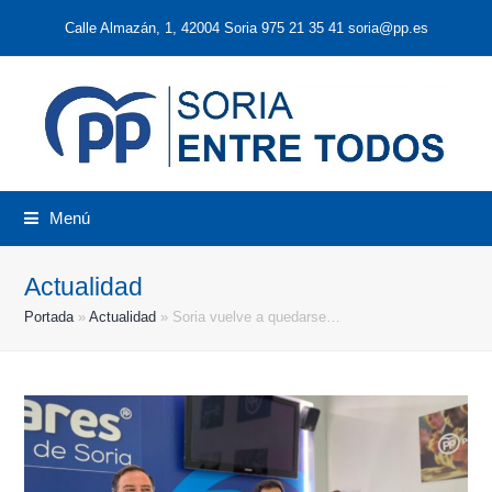
Calle Almazán, 1, 42004 Soria 975 21 35 41 soria@pp.es
Menú
Actualidad
Portada
»
Actualidad
»
Soria vuelve a quedarse…