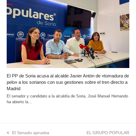
El PP de Soria acusa al alcalde Javier Antón de «tomadura de
pelo» a los sorianos con sus gestiones sobre el tren directo a
Madrid
El senador y candidato a la alcaldía de Soria, José Manuel Hernando
ha abierto la…
previous
El Senado aprueba
next
EL GRUPO POPULAR