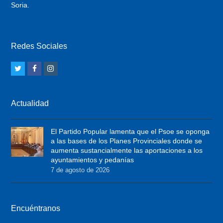
Soria.
Redes Sociales
T
F
I
w
a
n
i
c
s
Actualidad
t
e
t
t
b
a
El Partido Popular lamenta que el Psoe se oponga
e
o
g
a las bases de los Planes Provinciales donde se
r
o
r
aumenta sustancialmente las aportaciones a los
ayuntamientos y pedanías
k
a
7 de agosto de 2026
m
Encuéntranos