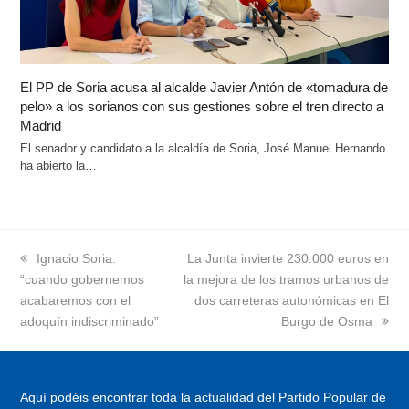
El PP de Soria acusa al alcalde Javier Antón de «tomadura de
pelo» a los sorianos con sus gestiones sobre el tren directo a
Madrid
El senador y candidato a la alcaldía de Soria, José Manuel Hernando
ha abierto la…
previous
Ignacio Soria:
next
La Junta invierte 230.000 euros en
“cuando gobernemos
post:
la mejora de los tramos urbanos de
post:
acabaremos con el
dos carreteras autonómicas en El
adoquín indiscriminado”
Burgo de Osma
Aquí podéis encontrar toda la actualidad del Partido Popular de