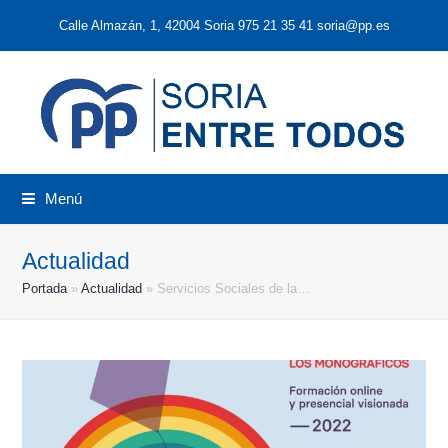
Calle Almazán, 1, 42004 Soria 975 21 35 41 soria@pp.es
Menú
Actualidad
Portada
»
Actualidad
»
Servicios Sociales de la…