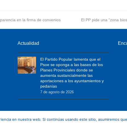
nsparencia en la firma de convenios
next
El PP pide una “zona bios
post:
Actualidad
Enc
El Partido Popular lamenta que el
Psoe se oponga a las bases de los
Planes Provinciales donde se
aumenta sustancialmente las
aportaciones a los ayuntamientos y
pedanías
7 de agosto de 2026
encia en nuestra web. Si continúas usando este sitio, asumiremos que
0 - All Rights Reserved - PP Soria -
Aviso legal
-
Politica de Cookies
-
Politic