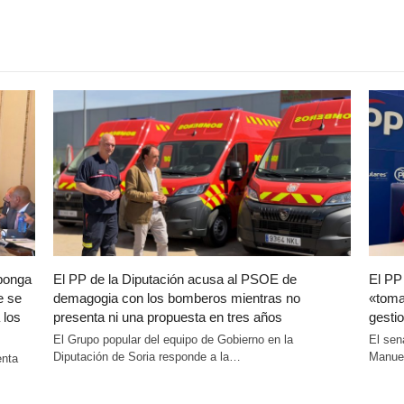
oponga
El PP de la Diputación acusa al PSOE de
El PP
e se
demagogia con los bomberos mientras no
«toma
 los
presenta ni una propuesta en tres años
gestio
El Grupo popular del equipo de Gobierno en la
El sen
Diputación de Soria responde a la…
Manuel
enta