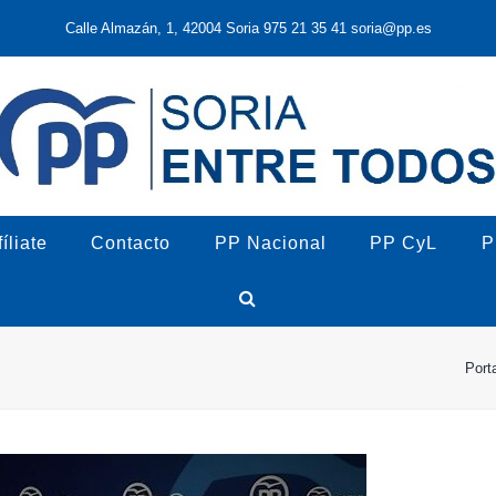
Calle Almazán, 1, 42004 Soria 975 21 35 41 soria@pp.es
íliate
Contacto
PP Nacional
PP CyL
P
Port