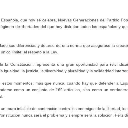
n Española, que hoy se celebra, Nuevas Generaciones del Partido Popul
gimen de libertades del que hoy disfrutan todos los españoles y que
e lado sus diferencias y dotarse de una norma que asegurase la creac
nico límite: el respeto a la Ley.
e la Constitución, representa una gran oportunidad para reivindica
 igualdad, la justicia, la diversidad y pluralidad y la solidaridad interterr
en estos momentos, más que nunca, cuando hay que defender a Espa
enderse como un conjunto de 169 artículos, sino como un verdader
l.
un muro infalible de contención contra los enemigos de la libertad, los
onstitución nunca será el problema y siempre será la solución. Feliz d