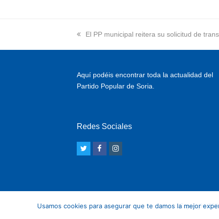
previous
El PP municipal reitera su solicitud de tra
post:
Aquí podéis encontrar toda la actualidad del
Partido Popular de Soria.
Redes Sociales
T
F
I
w
a
n
i
c
s
t
e
t
t
b
a
Usamos cookies para asegurar que te damos la mejor experi
Copyright 202
e
o
g