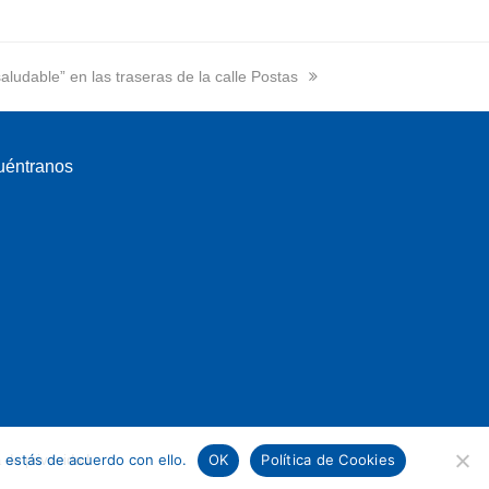
aludable” en las traseras de la calle Postas
uéntranos
 estás de acuerdo con ello.
OK
Política de Cookies
a de privacidad