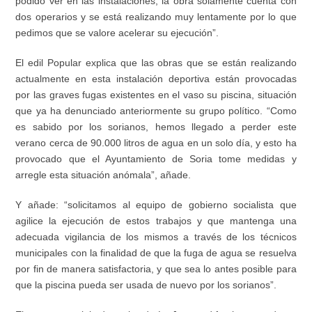
podido ver en las instalaciones
,
la obra solamente cuenta con
dos operarios y se está realizando muy lentamente
por lo que
pedimos que se valore acelerar su ejecución”.
El edil Popular explica que las obras que se están realizando
actualmente en esta instalación deportiva están provocadas
por las graves fugas existentes en el vaso su piscina, situación
que ya ha denunciado anteriormente su grupo político
.
“C
omo
es sabido por los sorianos
,
hemos llegado a perder este
verano
cerca de
90.000 litros de agua
en un solo día
, y esto ha
provo
c
ado que el
A
yuntamiento
de Soria
tome medidas y
arregle esta situaci
ó
n an
ó
mala
”
, añade.
Y añade: “solicitamos al equipo de gobierno socialista que
agilice la ejecución de estos trabajos y que mantenga una
adecuada vigilancia de los mismos a través de los técnicos
municipales con la finalidad de que la fuga de agua se resuelva
por fin de manera
satisfactoria, y que sea lo antes posible para
que la piscina pueda ser usada de nuevo por los sorianos”.