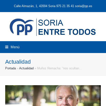
Calle Almazán, 1, 42004 Soria 975 21 35 41 soria@pp.es
Menú
Actualidad
Portada
»
Actualidad
»
Muñoz Remacha: “nos ocultan…