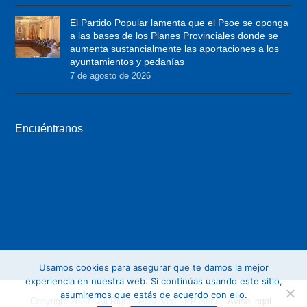
t
b
a
El Partido Popular lamenta que el Psoe se oponga
e
o
g
a las bases de los Planes Provinciales donde se
r
o
r
aumenta sustancialmente las aportaciones a los
ayuntamientos y pedanías
k
a
7 de agosto de 2026
m
Encuéntranos
Usamos cookies para asegurar que te damos la mejor
experiencia en nuestra web. Si continúas usando este sitio,
asumiremos que estás de acuerdo con ello.
Copyright 2020 - All Rights Reserved - PP Soria -
Aviso legal
-