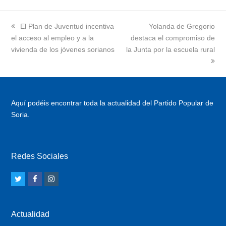
previous
El Plan de Juventud incentiva
next
Yolanda de Gregorio
el acceso al empleo y a la
post:
destaca el compromiso de
post:
vivienda de los jóvenes sorianos
la Junta por la escuela rural
Aquí podéis encontrar toda la actualidad del Partido Popular de
Soria.
Redes Sociales
T
F
I
w
a
n
i
c
s
Actualidad
t
e
t