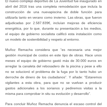
E
l nuevo complejo deportivo de La Juventud fue inaugurado en
abril del 2016
t
ras una complet
a
remodelación que incluía la
construcción de una nueva
piscina
de doble función para
utilizarla tanto en verano como invierno
.
Las obras
, que
fueron
adjudicadas por
2.587.839
€
,
incluían
mejoras de eficiencia
energética
, por lo que
, durante su presentación a los medios,
el equipo de gobierno socialista calificó
est
a
instalaci
ón
como
un
modelo de sostenibilidad y respeto al entorno
.
Muñoz Remacha considera que “es
necesaria una
mejor
gesti
ó
n municipal de costos en este tipo de obras
.
Hace unos
meses
el equipo de gobierno gast
ó
m
á
s de 30.000 euros en
arreglar la canaleta
del
rebosadero de la piscina y
pese a ello
no
se
solucion
ó
el problema
de la fuga por lo
tanto
hubo un
derroche de dinero de los
ciudadano
s
”
.
Y añade: “
Estaremos
vigilantes a esta obra,
para que no se vuelva
n
a producir
gastos adicionales a los sorianos
y pediremos visitas a la
misma para comprobar in situ su evolución y desarrollo”.
P
ara
concluir M
uñoz
R
emacha
denuncia el escaso control del