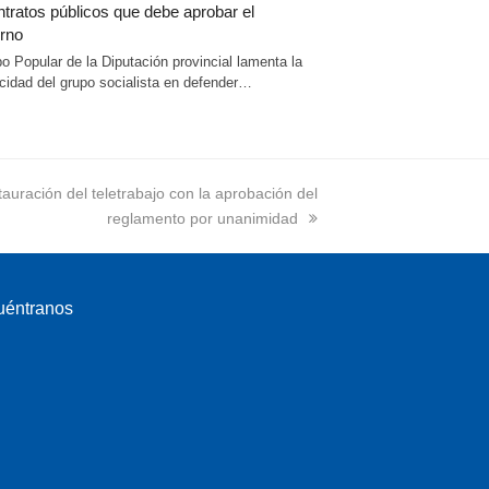
ntratos públicos que debe aprobar el
rno
po Popular de la Diputación provincial lamenta la
cidad del grupo socialista en defender…
tauración del teletrabajo con la aprobación del
reglamento por unanimidad
uéntranos