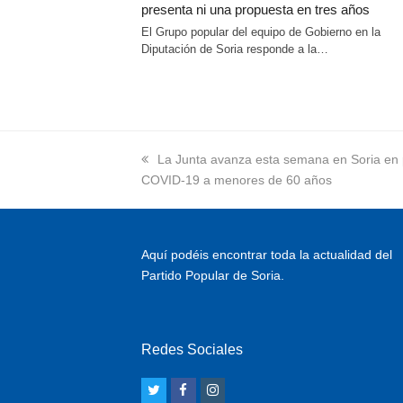
presenta ni una propuesta en tres años
El Grupo popular del equipo de Gobierno en la
Diputación de Soria responde a la…
previous
La Junta avanza esta semana en Soria en 
COVID-19 a menores de 60 años
post:
Aquí podéis encontrar toda la actualidad del
Partido Popular de Soria.
Redes Sociales
T
F
I