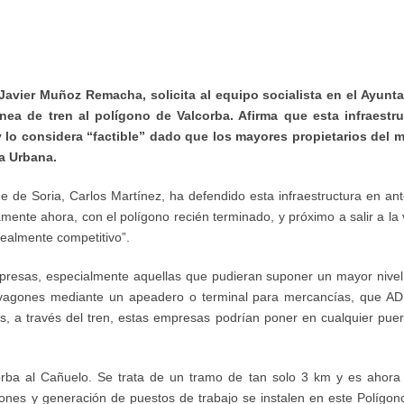
Javier Muñoz Remacha, solicita al equipo socialista en el Ayunt
ea de tren al polígono de Valcorba. Afirma que esta infraestru
 y lo considera “factible” dado que los mayores propietarios del
a Urbana.
de Soria, Carlos Martínez, ha defendido esta infraestructura en ant
mente ahora, con el polígono recién terminado, y próximo a salir a la
realmente competitivo”.
presas, especialmente aquellas que pudieran suponer un mayor nivel
vagones mediante un apeadero o terminal para mercancías, que ADI
, a través del tren, estas empresas podrían poner en cualquier puer
corba al Cañuelo. Se trata de un tramo de tan solo 3 km y es ahor
iones y generación de puestos de trabajo se instalen en este Polígo