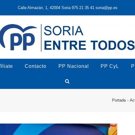
Calle Almazán, 1, 42004 Soria 975 21 35 41 soria@pp.es
íliate
Contacto
PP Nacional
PP CyL
P
Portada
»
Ac