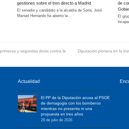
gestiones sobre el tren directo a Madrid
de co
Gobie
El senador y candidato a la alcaldía de Soria, José
Manuel Hernando ha abierto la…
El gru
incapa
primeras y segundas dosis contra la
next
Diputación pionera en la ins
post:
Actualidad
Enc
El PP de la Diputación acusa al PSOE
de demagogia con los bomberos
mientras no presenta ni una
propuesta en tres años
29 de julio de 2026