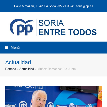
Calle Almazán, 1, 42004 Soria 975 21 35 41 soria@pp.es
Menú
Actualidad
Portada
»
Actualidad
»
Muñoz Remacha: “La Junta…