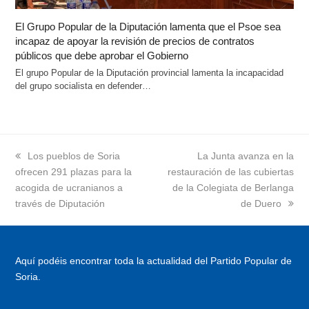
El Grupo Popular de la Diputación lamenta que el Psoe sea
incapaz de apoyar la revisión de precios de contratos
públicos que debe aprobar el Gobierno
El grupo Popular de la Diputación provincial lamenta la incapacidad
del grupo socialista en defender…
previous
Los pueblos de Soria
next
La Junta avanza en la
ofrecen 291 plazas para la
post:
restauración de las cubiertas
post:
acogida de ucranianos a
de la Colegiata de Berlanga
través de Diputación
de Duero
Aquí podéis encontrar toda la actualidad del Partido Popular de
Soria.