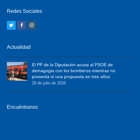
Redes Sociales
T
F
I
w
a
n
i
c
s
Actualidad
t
e
t
t
b
a
El PP de la Diputación acusa al PSOE de
e
o
g
demagogia con los bomberos mientras no
r
o
r
presenta ni una propuesta en tres años
29 de julio de 2026
k
a
m
Encuéntranos