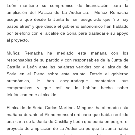
León m
antiene su compromiso de financiación para
la
ampliación del Palacio de
L
a Audiencia.
Muñoz
Remacha
asegura que desde la
Junta
le han asegurado que “no
hay
pasos atrás”
y que
desde el gobierno autonómico
han hablado
por teléfono con el alcalde de Soria para
trasladarle
su apoyo
al proyecto.
Muñoz Remacha ha mediado esta
mañana con los
responsables de su partido y con
responsables
de la Junta de
Castilla y León ante las palabras vertidas por el alcalde de
Soria en el Pleno
sobre este asunto.
Desde el
gobierno
autonómico
,
le
han
asegura
do
que
mantenía
n
sus
compromisos y que así se lo habían hecho saber
telefónicamente al alcalde.
El alcalde de Soria
,
Carlos Martínez Mínguez,
ha afirmado esta
mañana
durante el Pleno mensual ordinario que había recibido
una carta de la Junta de Castilla y León que
ponía en peligro
el
proyecto de ampliación de
L
a Audiencia
porque la Junta
había