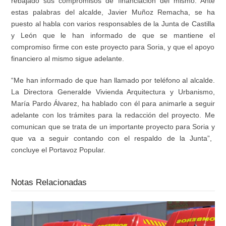
rebaja
do
sus compromisos de financiación
del mismo
.
Ante
estas
palabras del alcalde
,
Javier Muñoz Remacha
,
se
ha
puesto
al habla con varios responsables de
la Junta de Castilla
y León
que le
han
informa
do
de que
se mantiene el
compromiso firme
con
este proyecto para
Soria
,
y que el apoyo
financiero al mismo sigue adelante.
“
M
e h
a
n
informado de que han llamado por teléfono a
l alcalde
.
La
Directora
General
de Vivienda Arquitectura y Urbanismo,
María Pardo Álvarez, ha hablado con él
para animarle a seguir
adelante con
los trámites para la redacción del proyecto
. Me
comunican que
se trata de un importante proyecto para
S
oria
y
que va a seguir contando con el respaldo de la Junta
”
,
concluye el Portavoz Popular
.
Notas Relacionadas