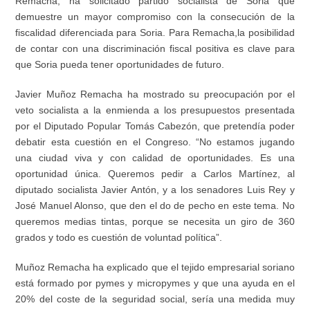
Remacha
,
ha
solicitado
partido socialista de
Soria que
demuestre un mayor compromiso con
la consecución de la
fiscalidad diferenciada para Soria.
Para Remacha,
la posibilidad
de contar con una discriminación fiscal positiva es clave para
que Soria pueda tener oportunidades de futuro.
Javier Muñoz Remacha h
a
mostrado su preocupación por el
veto socialista a la e
n
mienda a los presupuestos presentada
por el Diputado Popular Tomás Cabezón, que pretendía poder
debatir esta cuestión en el Congreso.
“No estamos jugando
una ciudad viva y con calidad de oportunidades
. Es una
oportunidad única. Queremos pedir a
Carlos Martínez, al
diputado socialista Javier Antón, y a los senadores Luis Rey y
José Manuel Alonso, que den el do de pecho en este tema
.
No
queremos medias tintas
, porque se
necesita un giro de 360
grados y todo es cuestión de voluntad política”.
Muñoz Remacha ha explicado que
el tejido empresarial soriano
está formado por
p
ymes y
micropymes
y
que
una ayuda en el
20% del coste de la seguridad social, sería un
a
medida muy