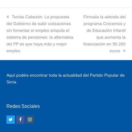
previous
Tomás Cabezón: La propuesta
next
Firmada la adenda del
del Gobierno de subir cotizaciones
post:
post:
programa Crecemos y
sin fomentar el empleo aniquila el
de Educación Infantil
sistema de pensiones; la alternativa
que aumenta la
del PP es que haya más y mejor
financiación en 90.260
empleo
euros
Aquí podéis encontrar toda la actualidad del Partido Popular de
Soria.
Redes Sociales
T
F
I
w
a
n