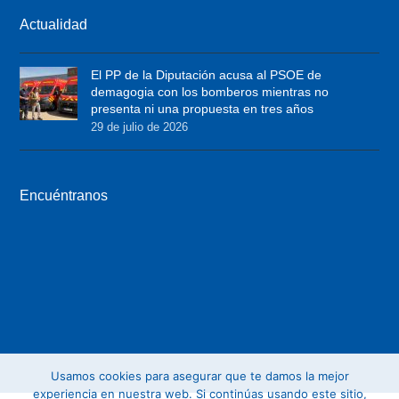
i
c
s
Actualidad
t
e
t
t
b
a
El PP de la Diputación acusa al PSOE de
e
o
g
demagogia con los bomberos mientras no
r
o
r
presenta ni una propuesta en tres años
29 de julio de 2026
k
a
m
Encuéntranos
Usamos cookies para asegurar que te damos la mejor
experiencia en nuestra web. Si continúas usando este sitio,