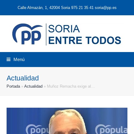
Calle Almazán, 1, 42004 Soria 975 21 35 41 soria@pp.es
Menú
Actualidad
Portada
»
Actualidad
»
Muñoz Remacha exige al…