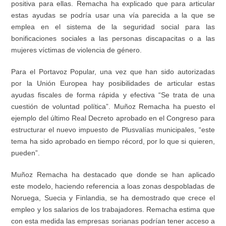
positiva
para ellas. Remacha ha explicado que para articular
estas ayudas se podría usar una vía parecida a la que se
emplea en el sistema de la segu
r
idad social para las
bonificaciones sociales a las personas discapacitas o a las
mujeres víctimas de violencia de género
.
Para el Portavoz Popular, una vez que han sido autorizadas
por la Unión Europea
hay
posibilidades
de articular
e
stas
ayudas fiscales de forma rápida
y efectiva
“
Se trata de una
cuestión de voluntad política
”. Muñoz Remacha ha puesto el
ejemplo del último Real Decreto aprobado en el Congreso para
estructurar el nuevo impuesto de Plusvalías municipales, “este
tema
ha sido aprobado en tiempo r
é
cord, por lo
que
si quieren
,
pueden”.
Muñoz Remacha ha destacado que donde se han aplicado
este modelo, haciendo referencia a loas zonas despobladas de
Noruega, Suecia y Finlandia, se ha demostrado que crece el
empleo y los salarios de los trabajadores.
Remacha estima que
con esta medida las empresas sorianas podrían tener acceso a