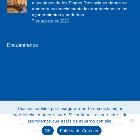
a las bases de los Planes Provinciales donde se
r
o
r
aumenta sustancialmente las aportaciones a los
ayuntamientos y pedanías
k
a
7 de agosto de 2026
m
Encuéntranos
Usamos cookies para asegurar que te damos la mejor
experiencia en nuestra web. Si continúas usando este sitio,
asumiremos que estás de acuerdo con ello.
Copyright 2020 - All Rights Reserved - PP Soria -
Aviso legal
-
OK
Política de Cookies
Politica de Cookies
-
Politica de privacidad