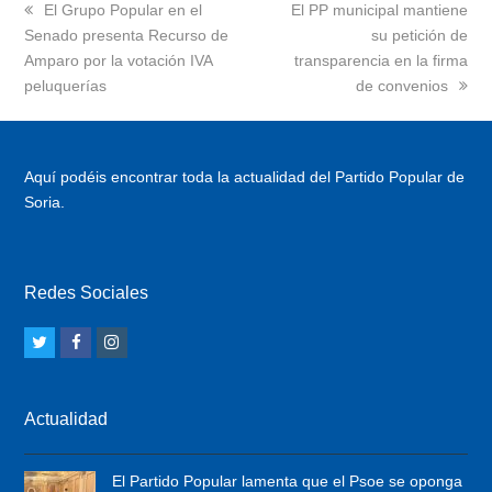
previous
El Grupo Popular en el
next
El PP municipal mantiene
Senado presenta Recurso de
post:
post:
su petición de
Amparo por la votación IVA
transparencia en la firma
peluquerías
de convenios
Aquí podéis encontrar toda la actualidad del Partido Popular de
Soria.
Redes Sociales
T
F
I
w
a
n
i
c
s
Actualidad
t
e
t
t
b
a
El Partido Popular lamenta que el Psoe se oponga
e
o
g