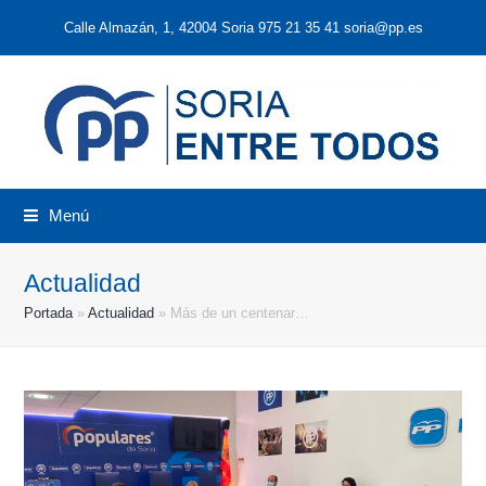
Calle Almazán, 1, 42004 Soria 975 21 35 41 soria@pp.es
Menú
Actualidad
Portada
»
Actualidad
»
Más de un centenar…