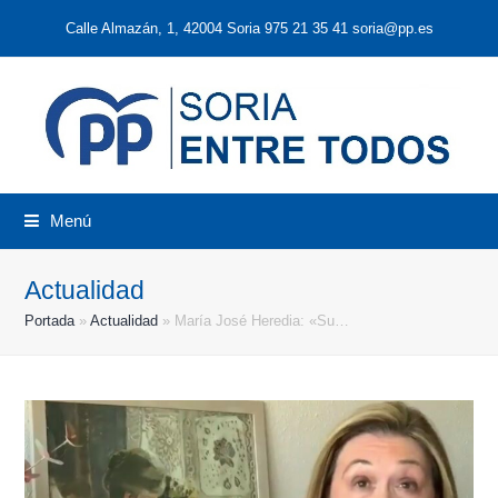
Calle Almazán, 1, 42004 Soria 975 21 35 41 soria@pp.es
Menú
Actualidad
Portada
»
Actualidad
»
María José Heredia: «Su…