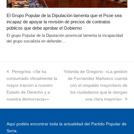
El Grupo Popular de la Diputación lamenta que el Psoe sea
incapaz de apoyar la revisión de precios de contratos
públicos que debe aprobar el Gobierno
El grupo Popular de la Diputación provincial lamenta la incapacidad
del grupo socialista en defender…
previous
Peregrina: «Se ha
next
Yolanda de Gregorio: «La gestión
consumado oficialmente la
post:
post:
de Fernández Mañueco cuenta
mayor traición a nuestro
con el respaldo mayoritario de
Estado de Derecho y a
los ciudadanos que le otorgan
nuestra democracia»»
una clara mayoría»
Aquí podéis encontrar toda la actualidad del Partido Popular de
Soria.