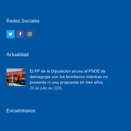
Redes Sociales
T
F
I
w
a
n
i
c
s
Actualidad
t
e
t
t
b
a
El PP de la Diputación acusa al PSOE de
e
o
g
demagogia con los bomberos mientras no
r
o
r
presenta ni una propuesta en tres años
29 de julio de 2026
k
a
m
Encuéntranos