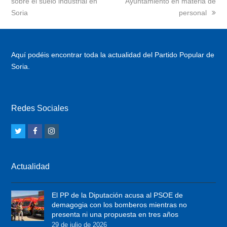
sobre el suelo industrial en
Ayuntamiento en materia de
Soria
personal
Aquí podéis encontrar toda la actualidad del Partido Popular de
Soria.
Redes Sociales
T
F
I
w
a
n
i
c
s
Actualidad
t
e
t
t
b
a
El PP de la Diputación acusa al PSOE de
e
o
g
demagogia con los bomberos mientras no
r
o
r
presenta ni una propuesta en tres años
29 de julio de 2026
k
a