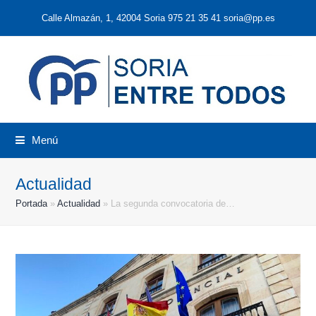
Calle Almazán, 1, 42004 Soria 975 21 35 41 soria@pp.es
Menú
Actualidad
Portada
»
Actualidad
»
La segunda convocatoria de…