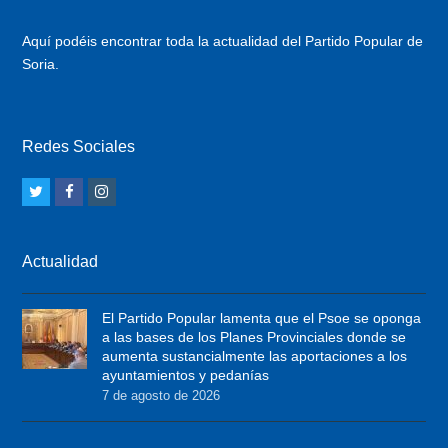
Aquí podéis encontrar toda la actualidad del Partido Popular de
Soria.
Redes Sociales
T
F
I
w
a
n
i
c
s
Actualidad
t
e
t
t
b
a
El Partido Popular lamenta que el Psoe se oponga
e
o
g
a las bases de los Planes Provinciales donde se
r
o
r
aumenta sustancialmente las aportaciones a los
ayuntamientos y pedanías
k
a
7 de agosto de 2026
m