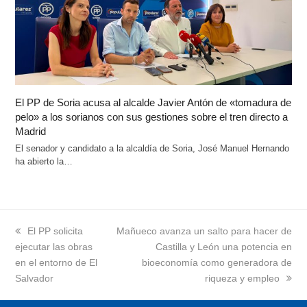
El PP de Soria acusa al alcalde Javier Antón de «tomadura de
pelo» a los sorianos con sus gestiones sobre el tren directo a
Madrid
El senador y candidato a la alcaldía de Soria, José Manuel Hernando
ha abierto la…
previous
El PP solicita
next
Mañueco avanza un salto para hacer de
ejecutar las obras
post:
post:
Castilla y León una potencia en
en el entorno de El
bioeconomía como generadora de
Salvador
riqueza y empleo