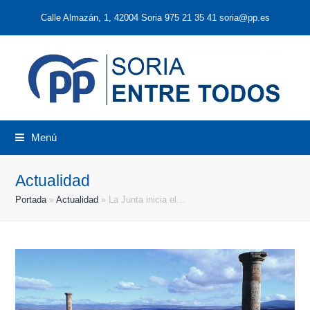
Calle Almazán, 1, 42004 Soria 975 21 35 41 soria@pp.es
Menú
Actualidad
Portada
»
Actualidad
»
La Junta inicia el…