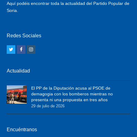
Aquí podéis encontrar toda la actualidad del Partido Popular de
Soria.
Redes Sociales
T
F
I
w
a
n
i
c
s
Actualidad
t
e
t
t
b
a
El PP de la Diputación acusa al PSOE de
e
o
g
demagogia con los bomberos mientras no
r
o
r
presenta ni una propuesta en tres años
29 de julio de 2026
k
a
m
Encuéntranos