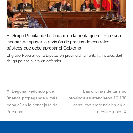
El Grupo Popular de la Diputación lamenta que el Psoe sea
incapaz de apoyar la revisión de precios de contratos
públicos que debe aprobar el Gobierno
El grupo Popular de la Diputación provincial lamenta la incapacidad
del grupo socialista en defender…
previous
Begoña Redondo pide
next
Las oficinas de turismo
“menos propaganda y más
post:
provinciales atendieron 16.130
post:
trabajo” en la concejalía de
consultas presenciales en el
Personal
mes de junio