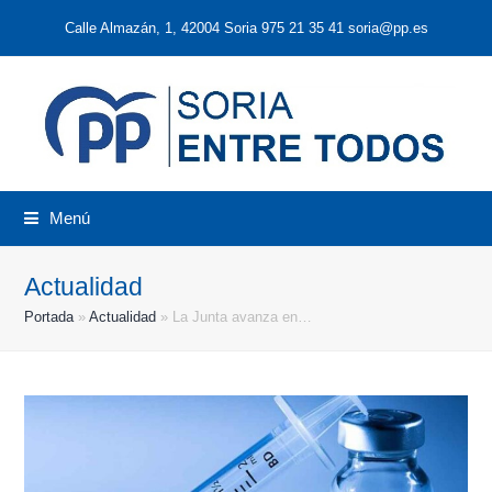
Calle Almazán, 1, 42004 Soria 975 21 35 41 soria@pp.es
Menú
Actualidad
Portada
»
Actualidad
»
La Junta avanza en…