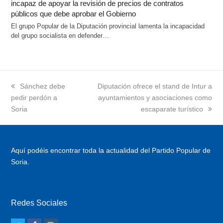
incapaz de apoyar la revisión de precios de contratos
públicos que debe aprobar el Gobierno
El grupo Popular de la Diputación provincial lamenta la incapacidad
del grupo socialista en defender…
previous
Sánchez debe
next
Diputación ofrece el stand de Intur a
pedir perdón a
post:
post:
ayuntamientos y asociaciones como
Soria
escaparate turístico
Aquí podéis encontrar toda la actualidad del Partido Popular de
Soria.
Redes Sociales