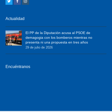
T
F
I
w
a
n
i
c
s
Actualidad
t
e
t
t
b
a
El PP de la Diputación acusa al PSOE de
e
o
g
demagogia con los bomberos mientras no
r
o
r
presenta ni una propuesta en tres años
29 de julio de 2026
k
a
m
Encuéntranos