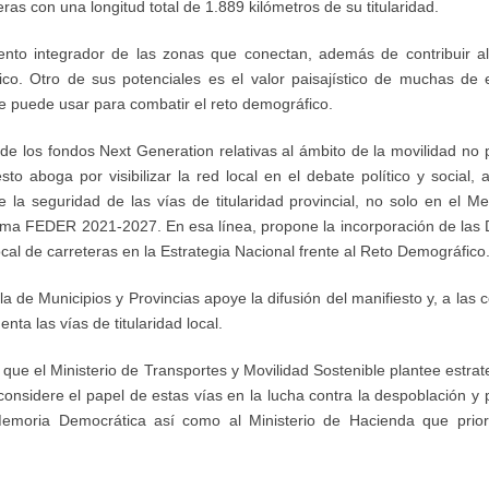
as con una longitud total de 1.889 kilómetros de su titularidad.
nto integrador de las zonas que conectan, además de contribuir al
co. Otro de sus potenciales es el valor paisajístico de muchas de e
se puede usar para combatir el reto demográfico.
e los fondos Next Generation relativas al ámbito de la movilidad no pe
esto aboga por visibilizar la red local en el debate político y social
 la seguridad de las vías de titularidad provincial, no solo en el M
rama FEDER 2021-2027. En esa línea, propone la incorporación de las D
local de carreteras en la Estrategia Nacional frente al Reto Demográfico
 de Municipios y Provincias apoye la difusión del manifiesto y, a la
ta las vías de titularidad local.
 que el Ministerio de Transportes y Movilidad Sostenible plantee estrat
onsidere el papel de estas vías en la lucha contra la despoblación y p
l y Memoria Democrática así como al Ministerio de Hacienda que prio