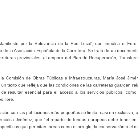
Manifiesto por la Relevancia de la Red Local’, que impulsa el For
yo de la Asociación Española de la Carretera. Se trata de un documento
rreteras provinciales, al amparo del Plan de Recuperación, Transforma
la Comisión de Obras Públicas e Infraestructuras, María José Jiméne
 un texto que refleja que las condiciones de las carreteras guardan rela
 de resultar esencial para el acceso a los servicios públicos, com
o libre.
ión con las poblaciones más pequeñas se limita, casi en exclusiva, al
ecalca Jiménez, que “el reparto de fondos europeos debe tener en cu
específicos que permitan tareas como el arreglo, la conservación o el 