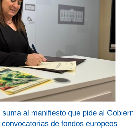
 suma al manifiesto que pide al Gobiern
s convocatorias de fondos europeos