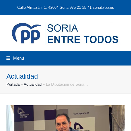
Calle Almazán, 1, 42004 Soria 975 21 35 41 soria@pp.es
Menú
Actualidad
Portada
»
Actualidad
»
La Diputación de Soria…