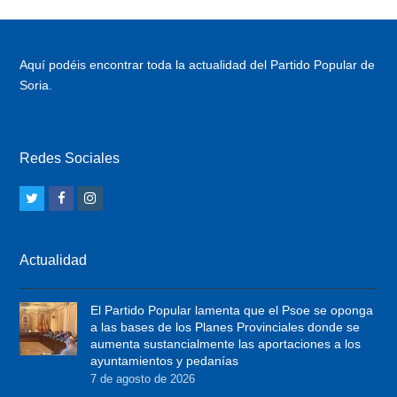
Aquí podéis encontrar toda la actualidad del Partido Popular de
Soria.
Redes Sociales
T
F
I
w
a
n
i
c
s
Actualidad
t
e
t
t
b
a
El Partido Popular lamenta que el Psoe se oponga
e
o
g
a las bases de los Planes Provinciales donde se
r
o
r
aumenta sustancialmente las aportaciones a los
ayuntamientos y pedanías
k
a
7 de agosto de 2026
m