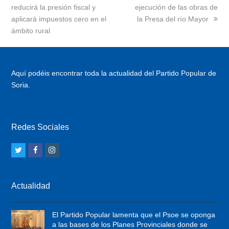
reducirá la presión fiscal y
post:
post:
ejecución de las obras de
aplicará impuestos cero en el
la Presa del río Mayor
ámbito rural
Aquí podéis encontrar toda la actualidad del Partido Popular de
Soria.
Redes Sociales
T
F
I
w
a
n
i
c
s
Actualidad
t
e
t
t
b
a
El Partido Popular lamenta que el Psoe se oponga
e
o
g
a las bases de los Planes Provinciales donde se