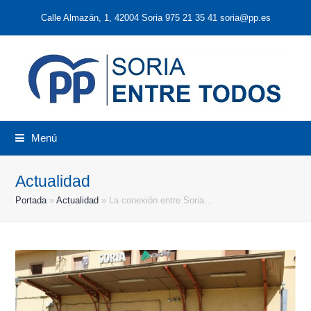
Calle Almazán, 1, 42004 Soria 975 21 35 41 soria@pp.es
Menú
Actualidad
Portada
»
Actualidad
»
La conexión entre Soria…