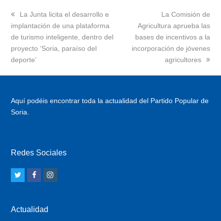
previous
La Junta licita el desarrollo e
next
La Comisión de
implantación de una plataforma
post:
Agricultura aprueba las
post:
de turismo inteligente, dentro del
bases de incentivos a la
proyecto ‘Soria, paraíso del
incorporación de jóvenes
deporte’
agricultores
Aquí podéis encontrar toda la actualidad del Partido Popular de
Soria.
Redes Sociales
T
F
I
w
a
n
i
c
s
Actualidad
t
e
t