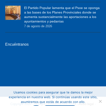
t
b
a
El Partido Popular lamenta que el Psoe se oponga
e
o
g
a las bases de los Planes Provinciales donde se
r
o
r
aumenta sustancialmente las aportaciones a los
ayuntamientos y pedanías
k
a
7 de agosto de 2026
m
Encuéntranos
Usamos cookies para asegurar que te damos la mejor
experiencia en nuestra web. Si continúas usando este sitio,
asumiremos que estás de acuerdo con ello.
Copyright 2020 - All Rights Reserved - PP Soria -
Aviso legal
-