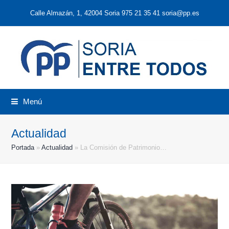
Calle Almazán, 1, 42004 Soria 975 21 35 41 soria@pp.es
Menú
Actualidad
Portada
»
Actualidad
»
La Comisión de Patrimonio…