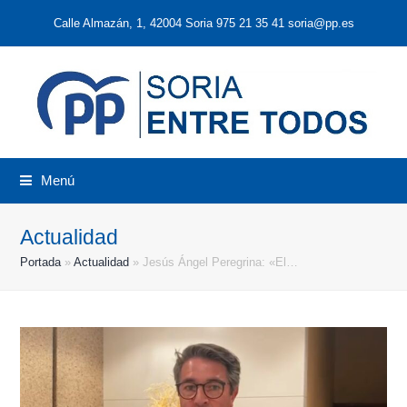
Calle Almazán, 1, 42004 Soria 975 21 35 41 soria@pp.es
Menú
Actualidad
Portada
»
Actualidad
»
Jesús Ángel Peregrina: «El…