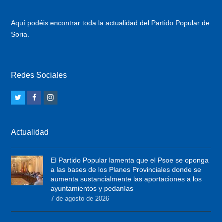
Aquí podéis encontrar toda la actualidad del Partido Popular de
Soria.
Redes Sociales
T
F
I
w
a
n
i
c
s
Actualidad
t
e
t
t
b
a
El Partido Popular lamenta que el Psoe se oponga
e
o
g
a las bases de los Planes Provinciales donde se
r
o
r
aumenta sustancialmente las aportaciones a los
ayuntamientos y pedanías
k
a
7 de agosto de 2026
m