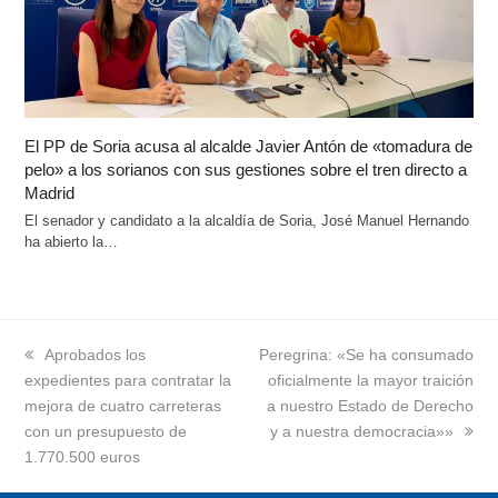
El PP de Soria acusa al alcalde Javier Antón de «tomadura de
pelo» a los sorianos con sus gestiones sobre el tren directo a
Madrid
El senador y candidato a la alcaldía de Soria, José Manuel Hernando
ha abierto la…
previous
Aprobados los
next
Peregrina: «Se ha consumado
expedientes para contratar la
post:
post:
oficialmente la mayor traición
mejora de cuatro carreteras
a nuestro Estado de Derecho
con un presupuesto de
y a nuestra democracia»»
1.770.500 euros