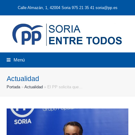
Calle Almazán, 1, 42004 Soria 975 21 35 41 soria@pp.es
Menú
Actualidad
Portada
»
Actualidad
»
El PP solicita que…