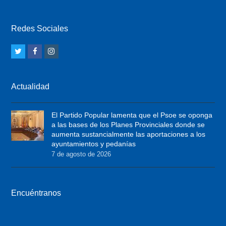
Redes Sociales
T
F
I
w
a
n
i
c
s
Actualidad
t
e
t
t
b
a
El Partido Popular lamenta que el Psoe se oponga
e
o
g
a las bases de los Planes Provinciales donde se
r
o
r
aumenta sustancialmente las aportaciones a los
ayuntamientos y pedanías
k
a
7 de agosto de 2026
m
Encuéntranos