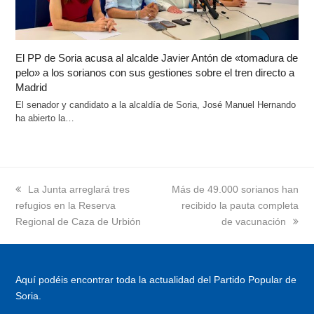
El PP de Soria acusa al alcalde Javier Antón de «tomadura de
pelo» a los sorianos con sus gestiones sobre el tren directo a
Madrid
El senador y candidato a la alcaldía de Soria, José Manuel Hernando
ha abierto la…
previous
La Junta arreglará tres
next
Más de 49.000 sorianos han
refugios en la Reserva
post:
post:
recibido la pauta completa
Regional de Caza de Urbión
de vacunación
Aquí podéis encontrar toda la actualidad del Partido Popular de
Soria.