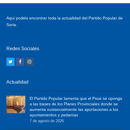
Aquí podéis encontrar toda la actualidad del Partido Popular de
Soria.
Redes Sociales
T
F
I
w
a
n
i
c
s
Actualidad
t
e
t
t
b
a
El Partido Popular lamenta que el Psoe se oponga
e
o
g
a las bases de los Planes Provinciales donde se
r
o
r
aumenta sustancialmente las aportaciones a los
ayuntamientos y pedanías
k
a
7 de agosto de 2026
m