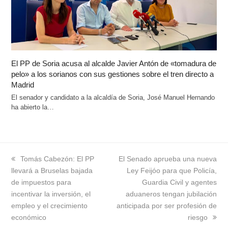
El PP de Soria acusa al alcalde Javier Antón de «tomadura de
pelo» a los sorianos con sus gestiones sobre el tren directo a
Madrid
El senador y candidato a la alcaldía de Soria, José Manuel Hernando
ha abierto la…
previous
Tomás Cabezón: El PP
next
El Senado aprueba una nueva
llevará a Bruselas bajada
post:
post:
Ley Feijóo para que Policía,
de impuestos para
Guardia Civil y agentes
incentivar la inversión, el
aduaneros tengan jubilación
empleo y el crecimiento
anticipada por ser profesión de
económico
riesgo