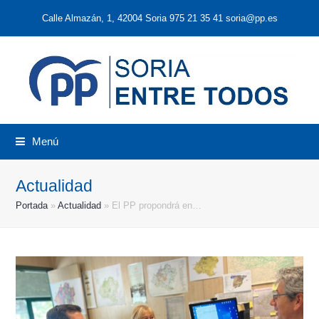
Calle Almazán, 1, 42004 Soria 975 21 35 41 soria@pp.es
Menú
Actualidad
Portada
»
Actualidad
»
El PP propondrá en…