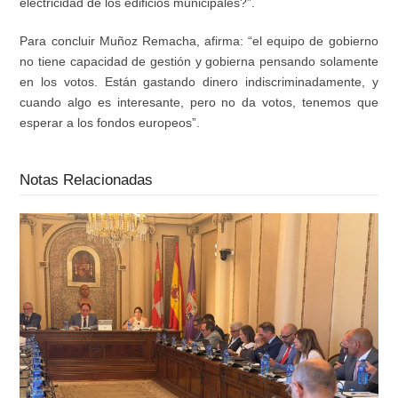
electricidad
de l
os edificios
municipales
?”
.
P
ara
concluir
M
uñoz
R
emacha,
afirma: “
el equipo de gobierno
no tiene capacidad de gesti
ó
n y gobierna pensando solamente
en los votos.
E
st
á
n gastando dinero indiscriminadamente, y
cuando algo es interesante, pero no da votos, tenemos que
esperar a los fondos europeos
”
.
Notas Relacionadas