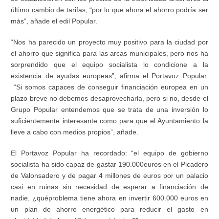
ú
ltimo cambio de tarifas,
“
por lo que ahora el ahorro podría ser
más”, añade el edil Popular.
“Nos ha parecido un proyecto muy positivo para la ciudad por
el ahorro que significa para las arcas
municipales,
pero
nos
ha
sorprendido que el equipo socialista lo condicione a la
existencia de ayudas europeas”, afirma el Portavoz Popular.
“Si somos capaces de conseguir financiación
europea
en un
plazo breve no debemos desaprovecharla, pero
si no, desde el
Grupo Popular
entendemos que se trata de una inversión lo
suficientemente interesante como para que el Ayuntamiento la
lleve a cabo con medios propios”, añade.
El Portavoz Popular ha recordado: “
el equipo de gobierno
socialista ha sido capaz de gastar 190.000
euros
en el
P
icadero
de
V
alonsadero
y
de pagar
4 millones de euros
por un palacio
casi
en ruinas
sin necesidad de esperar a financiación de
nadie, ¿
qu
é
problema tiene
ahora
en
invertir
600.000 euros en
un plan de ahorro energ
é
tico para reducir el gasto
en