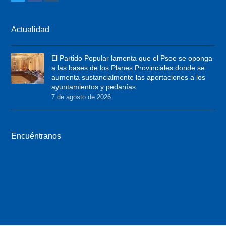
w
a
n
i
c
s
Actualidad
t
e
t
t
b
a
El Partido Popular lamenta que el Psoe se oponga
e
o
g
a las bases de los Planes Provinciales donde se
r
o
r
aumenta sustancialmente las aportaciones a los
ayuntamientos y pedanías
k
a
7 de agosto de 2026
m
Encuéntranos