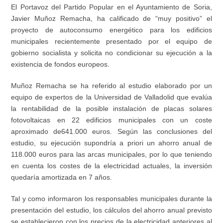
El Portavoz del Partido Popular en el Ayuntamiento de Soria,
Javier Muñoz Remacha, ha
calificado de
“muy positivo” el
proyecto de autoconsumo energético para los edificios
municipales
recientemente presentado por el equipo de
gobierno socialista y solicita no condicionar su ejecución a la
existencia de fondos europeos.
Muñoz Remacha se ha referido al estudio
elaborado por un
equipo de
expertos
de la
Universidad de Valladolid
que evalúa
la rentabilidad de la posible instalación de placas solares
fotovoltaicas
en 22 edificios municipales
con
un coste
aproximado de
641.000 euros.
S
egún las conclusiones del
estudio,
su ejecución
supondr
ía
a priori un ahorro anual de
118.000 euros
para las arcas municipales
,
por lo que teniendo
en cuenta l
os costes de la
el
e
ctri
ci
dad actuales
, la inversión
quedaría amortizad
a
en 7 años.
Tal y como informaron los responsables municipales durante la
presentación del estudio,
los cálculos
del ahorro anual previsto
se establecieron c
on los precios de la electricidad anteriores al