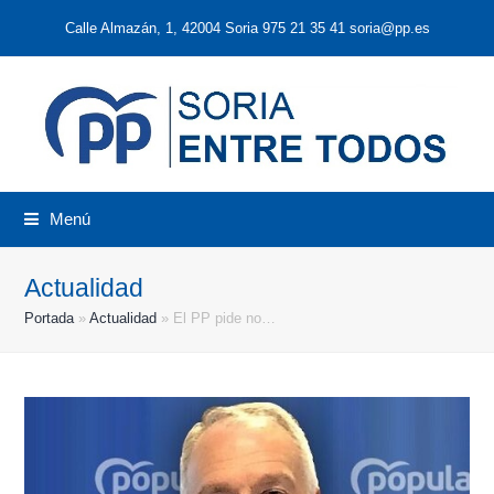
Calle Almazán, 1, 42004 Soria 975 21 35 41 soria@pp.es
Menú
Actualidad
Portada
»
Actualidad
»
El PP pide no…