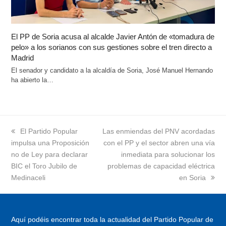
El PP de Soria acusa al alcalde Javier Antón de «tomadura de
pelo» a los sorianos con sus gestiones sobre el tren directo a
Madrid
El senador y candidato a la alcaldía de Soria, José Manuel Hernando
ha abierto la…
previous
El Partido Popular
next
Las enmiendas del PNV acordadas
impulsa una Proposición
post:
post:
con el PP y el sector abren una vía
no de Ley para declarar
inmediata para solucionar los
BIC el Toro Jubilo de
problemas de capacidad eléctrica
Medinaceli
en Soria
Aquí podéis encontrar toda la actualidad del Partido Popular de