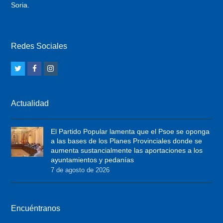
Soria.
Redes Sociales
T
F
I
w
a
n
i
c
s
Actualidad
t
e
t
t
b
a
El Partido Popular lamenta que el Psoe se oponga
e
o
g
a las bases de los Planes Provinciales donde se
r
o
r
aumenta sustancialmente las aportaciones a los
ayuntamientos y pedanías
k
a
7 de agosto de 2026
m
Encuéntranos