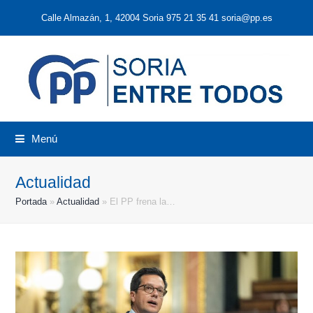
Calle Almazán, 1, 42004 Soria 975 21 35 41 soria@pp.es
Menú
Actualidad
Portada
»
Actualidad
»
El PP frena la…