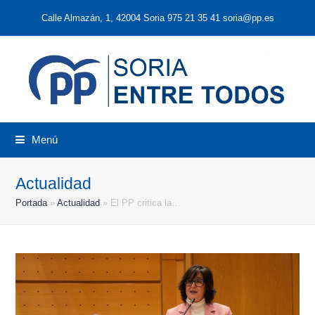
Calle Almazán, 1, 42004 Soria 975 21 35 41 soria@pp.es
Menú
Actualidad
Portada
»
Actualidad
»
El PP critica la…