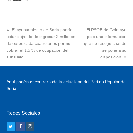
previous
El ayuntamiento de Soria podría
next
El PSOE de Golmayo
estar dejando de ingresar 2 millones
post:
post:
pide una información
de euros cada cuatro años por no
que no recoge cuando
cobrar el 1,5 % de ocupación del
se pone a su
subsuelo
disposición
Aquí podéis encontrar toda la actualidad del Partido Popular de
Soria.
Redes Sociales
T
F
I