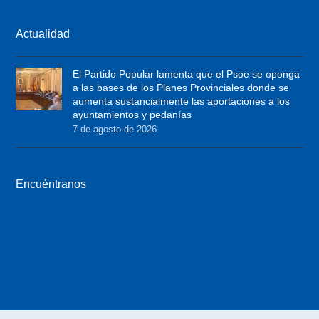
w
a
n
i
c
s
Actualidad
t
e
t
t
b
a
El Partido Popular lamenta que el Psoe se oponga
e
o
g
a las bases de los Planes Provinciales donde se
r
o
r
aumenta sustancialmente las aportaciones a los
ayuntamientos y pedanías
k
a
7 de agosto de 2026
m
Encuéntranos