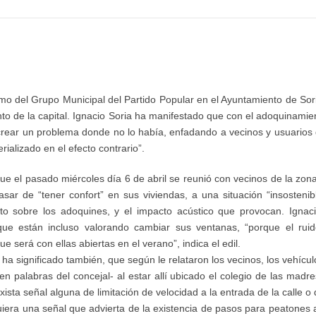
mo del Grupo Municipal del Partido Popular en el Ayuntamiento de Soria
nto de la capital. Ignacio Soria ha manifestado que con el adoquinamien
a crear un problema donde no lo había, enfadando a vecinos y usuarios
ializado en el efecto contrario”.
 que el pasado miércoles día 6 de abril se reunió con vecinos de la zo
sar de “tener confort” en sus viviendas, a una situación “insosteni
to sobre los adoquines, y el impacto acústico que provocan. Ignaci
ue están incluso valorando cambiar sus ventanas, “porque el ruido
ue será con ellas abiertas en el verano”, indica el edil.
ha significado también, que según le relataron los vecinos, los vehícul
n palabras del concejal- al estar allí ubicado el colegio de las madr
ista señal alguna de limitación de velocidad a la entrada de la calle o 
quiera una señal que advierta de la existencia de pasos para peatones a 