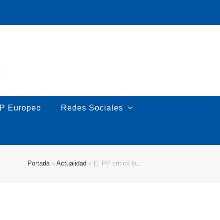
P Europeo
Redes Sociales
Portada
»
Actualidad
»
El PP critica la…