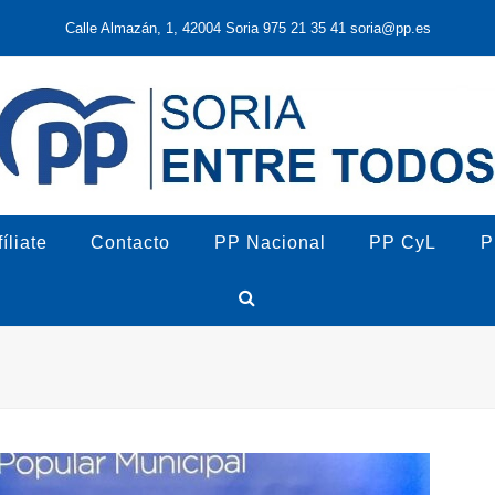
Calle Almazán, 1, 42004 Soria 975 21 35 41 soria@pp.es
íliate
Contacto
PP Nacional
PP CyL
P