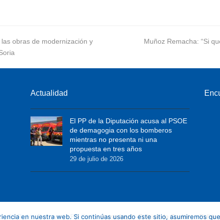
s las obras de modernización y
next
Muñoz Remacha: “Si qu
Soria
post:
Actualidad
Enc
El PP de la Diputación acusa al PSOE
de demagogia con los bomberos
mientras no presenta ni una
propuesta en tres años
29 de julio de 2026
encia en nuestra web. Si continúas usando este sitio, asumiremos que
0 - All Rights Reserved - PP Soria -
Aviso legal
-
Politica de Cookies
-
Politic