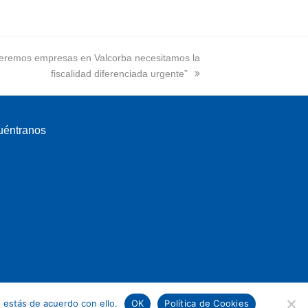
eremos empresas en Valcorba necesitamos la
fiscalidad diferenciada urgente”
uéntranos
 estás de acuerdo con ello.
OK
Política de Cookies
a de privacidad