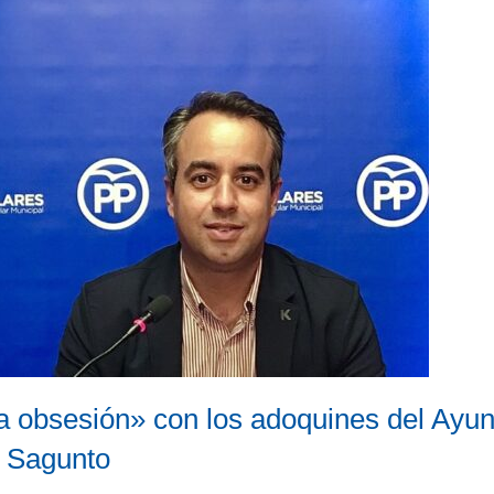
za obsesión» con los adoquines del Ayun
e Sagunto