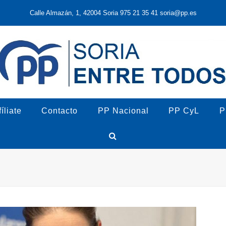
Calle Almazán, 1, 42004 Soria 975 21 35 41 soria@pp.es
íliate
Contacto
PP Nacional
PP CyL
P