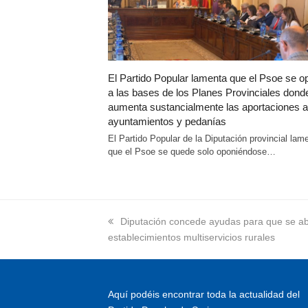
El Partido Popular lamenta que el Psoe se 
a las bases de los Planes Provinciales dond
aumenta sustancialmente las aportaciones a
ayuntamientos y pedanías
El Partido Popular de la Diputación provincial lam
que el Psoe se quede solo oponiéndose…
previous
Diputación concede ayudas para que se a
establecimientos multiservicios rurales
post:
Aquí podéis encontrar toda la actualidad del