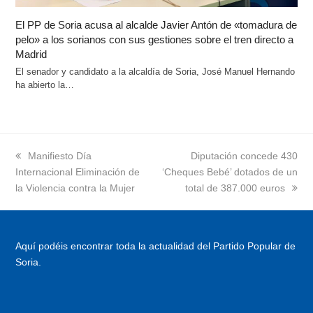
El PP de Soria acusa al alcalde Javier Antón de «tomadura de
pelo» a los sorianos con sus gestiones sobre el tren directo a
Madrid
El senador y candidato a la alcaldía de Soria, José Manuel Hernando
ha abierto la…
previous
Manifiesto Día
next
Diputación concede 430
Internacional Eliminación de
post:
‘Cheques Bebé’ dotados de un
post:
la Violencia contra la Mujer
total de 387.000 euros
Aquí podéis encontrar toda la actualidad del Partido Popular de
Soria.