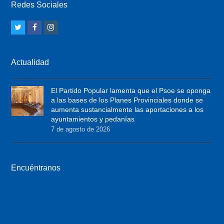
Redes Sociales
T
F
I
w
a
n
i
c
s
Actualidad
t
e
t
t
b
a
El Partido Popular lamenta que el Psoe se oponga
e
o
g
a las bases de los Planes Provinciales donde se
r
o
r
aumenta sustancialmente las aportaciones a los
ayuntamientos y pedanías
k
a
7 de agosto de 2026
m
Encuéntranos