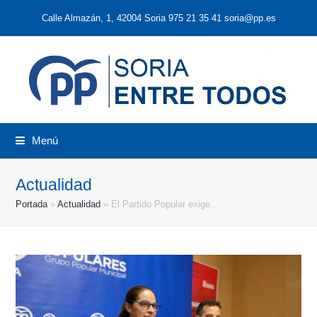
Calle Almazán, 1, 42004 Soria 975 21 35 41 soria@pp.es
Menú
Actualidad
Portada
»
Actualidad
»
El Partido Popular exige…