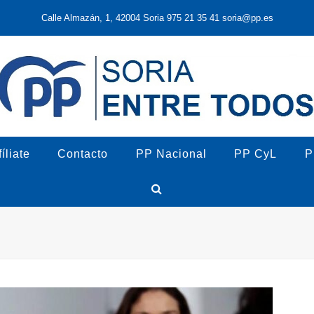
Calle Almazán, 1, 42004 Soria 975 21 35 41 soria@pp.es
íliate
Contacto
PP Nacional
PP CyL
P