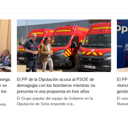
oponga
El PP de la Diputación acusa al PSOE de
El PP
e se
demagogia con los bomberos mientras no
«toma
 los
presenta ni una propuesta en tres años
gestio
El Grupo popular del equipo de Gobierno en la
El sen
Diputación de Soria responde a la…
Manuel
enta