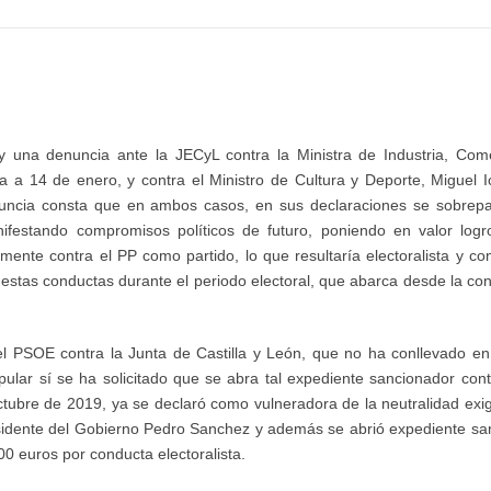
 una denuncia ante la JECyL contra la Ministra de Industria, Come
ía a 14 de enero, y contra el Ministro de Cultura y Deporte, Miguel I
uncia consta que en ambos casos, en sus declaraciones se sobrepa
ifestando compromisos políticos de futuro, poniendo en valor logro
mente contra el PP como partido, lo que resultaría electoralista y con
estas conductas durante el periodo electoral, que abarca desde la con
el PSOE contra la Junta de Castilla y León, que no ha conllevado e
ular sí se ha solicitado que se abra tal expediente sancionador cont
bre de 2019, ya se declaró como vulneradora de la neutralidad exigi
residente del Gobierno Pedro Sanchez y además se abrió expediente sa
00 euros por conducta electoralista.