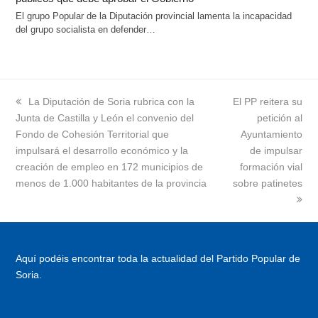
El grupo Popular de la Diputación provincial lamenta la incapacidad
del grupo socialista en defender…
previous
La Diputación de Soria rubrica con la
next
El PP reitera su
Junta de Castilla y León el convenio del
post:
post:
petición al
Fondo de Cohesión Territorial que
Ayuntamiento
impulsará el desarrollo económico y la
de impulsar
creación de empleo en 172 municipios de
formación vial
menos de 1.000 habitantes de la provincia
sobre patinetes
Aquí podéis encontrar toda la actualidad del Partido Popular de
Soria.