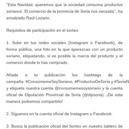
“
Esta Navidad, queremos que la sociedad consuma productos
sorianos. El comercio de la provincia de Soria nos necesita
”
, ha
ensalzado Ra
ú
l Lozano.
Requisitos de participaci
ó
n en el sorteo:
1
.
Sube en tus redes sociales
(Instagram o Facebook),
de
forma p
ú
blica, una foto en la que aparezcas con un producto
soriano
, etiquetando, si es posible la marca del producto y el
comercio donde lo has comprado.
A
ñ
ade a tu publicaci
ó
n los
hashtags de la
campa
ñ
a
:
#Cons
ú
memeSoySoriano
,
#ProductosDeSoria
y
#SoriaN
y etiqueta nuestra cuenta
@consumemesoysoriano
y la cuenta
oficial de Diputaci
ó
n Provincial de Soria (@
dipsoria)
.
¡
De esta
manera podremos compartirlo!
2
.
S
í
guenos
en la cuenta oficial de Instagram o Facebook
.
3
.
Busca la publicaci
ó
n oficial del Sorteo
en nuestro tablero de