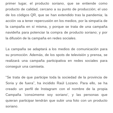
primer lugar, el producto soriano, que se entiende como
producto de calidad, cercano a su punto de producci
ó
n; el uso
de los c
ó
digos QR, que se han extendido tras la pandemia; la
acci
ó
n va a tener repercusi
ó
n en los medios, por la simpat
í
a de
la campa
ñ
a en s
í
misma, y porque se trata de una campa
ñ
a
navide
ñ
a para potenciar la compra de producto soriano; y por
la difusi
ó
n de la campa
ñ
a en redes sociales.
La campa
ñ
a se adaptar
á
a los medios de comunicaci
ó
n para
su promoci
ó
n. Adem
á
s, de los spots de televisi
ó
n y prensa, se
realizar
á
una campa
ñ
a participativa en redes sociales para
conseguir una camiseta.
“
Se trata de que participe toda la sociedad de la provincia de
Soria y de fuera
”
, ha incidido Ra
ú
l Lozano. Para ello, se ha
creado un perfil de Instagram con el nombre de la propia
Campa
ñ
a
‘
cons
ú
meme soy soriano
’
, y las personas que
quieran participar tendr
á
n que subir una foto con un producto
soriano.