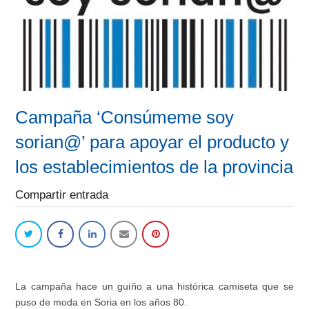
Campaña ‘Consúmeme soy
sorian@’ para apoyar el producto y
los establecimientos de la provincia
Compartir entrada
La campa
ñ
a hace un gui
ñ
o a una hist
ó
rica camiseta que se
puso de moda en Soria en los a
ñ
os 80.