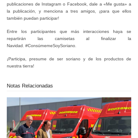
publicaciones de Instagram o Facebook,
dale a «Me gusta» a
la publicaci
ó
n, y menciona a tres amigos
,
¡
para que ellos
tambi
é
n puedan participar!
Entre los participantes que m
á
s interacciones haya se
repartir
á
n las camisetas al finalizar la
Navidad.
#Cons
ú
memeSoySoriano.
¡
Participa, presume de ser soriano y de los productos de
nuestra tierra!
Notas Relacionadas