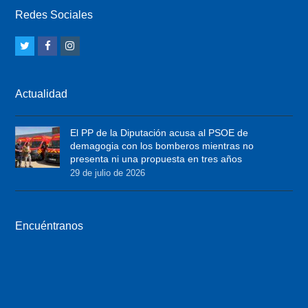
Redes Sociales
T
F
I
w
a
n
i
c
s
Actualidad
t
e
t
t
b
a
El PP de la Diputación acusa al PSOE de
e
o
g
demagogia con los bomberos mientras no
r
o
r
presenta ni una propuesta en tres años
29 de julio de 2026
k
a
m
Encuéntranos