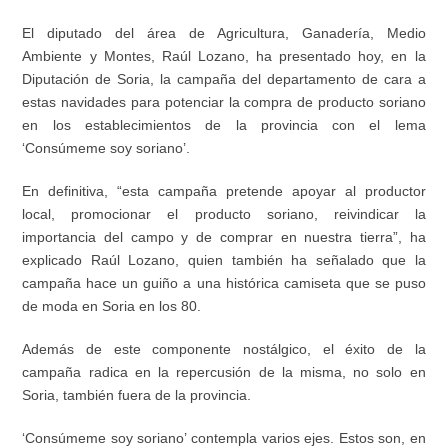
El diputado del
á
rea de Agricultura, Ganader
í
a, Medio
Ambiente y Montes, Ra
ú
l Lozano, ha presentado hoy, en la
Diputaci
ó
n de Soria, la campa
ñ
a del departamento de cara a
estas navidades para potenciar la compra de producto soriano
en los establecimientos de la provincia con el lema
‘
Cons
ú
meme soy soriano
’
.
En definitiva,
“
esta campa
ñ
a pretende apoyar al productor
local, promocionar el producto soriano, reivindicar la
importancia del campo y de comprar en nuestra tierra
”
, ha
explicado Ra
ú
l Lozano, quien tambi
é
n ha se
ñ
alado que la
campa
ñ
a hace un gui
ñ
o a una hist
ó
rica camiseta que se puso
de moda en Soria en los 80.
Adem
á
s de este componente nost
á
lgico, el
é
xito de la
campa
ñ
a radica en la repercusi
ó
n de la misma, no solo en
Soria, tambi
é
n fuera de la provincia.
‘
Cons
ú
meme soy soriano
’
contempla varios ejes. Estos son, en