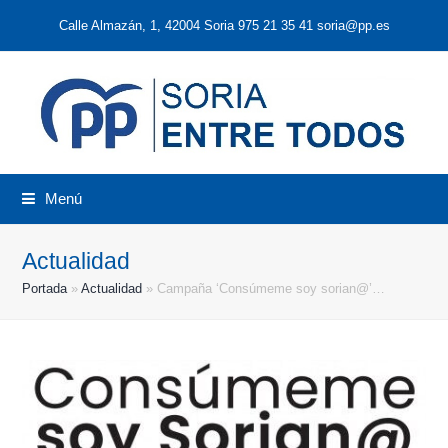
Calle Almazán, 1, 42004 Soria 975 21 35 41 soria@pp.es
Menú
Actualidad
Portada
»
Actualidad
»
Campaña ‘Consúmeme soy sorian@’…