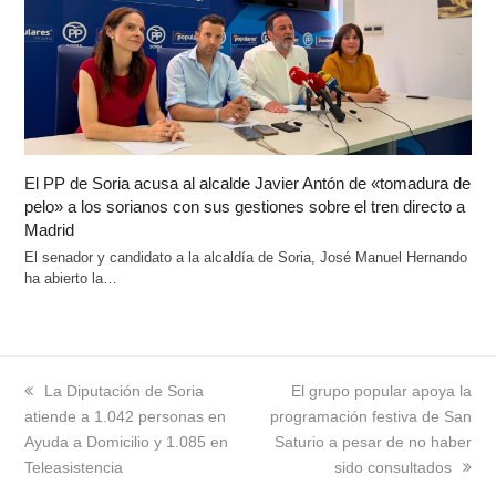
El PP de Soria acusa al alcalde Javier Antón de «tomadura de
pelo» a los sorianos con sus gestiones sobre el tren directo a
Madrid
El senador y candidato a la alcaldía de Soria, José Manuel Hernando
ha abierto la…
previous
La Diputación de Soria
next
El grupo popular apoya la
atiende a 1.042 personas en
post:
programación festiva de San
post:
Ayuda a Domicilio y 1.085 en
Saturio a pesar de no haber
Teleasistencia
sido consultados