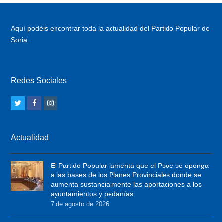
Aquí podéis encontrar toda la actualidad del Partido Popular de
Soria.
Redes Sociales
T
F
I
w
a
n
i
c
s
Actualidad
t
e
t
t
b
a
El Partido Popular lamenta que el Psoe se oponga
e
o
g
a las bases de los Planes Provinciales donde se
r
o
r
aumenta sustancialmente las aportaciones a los
ayuntamientos y pedanías
k
a
7 de agosto de 2026
m