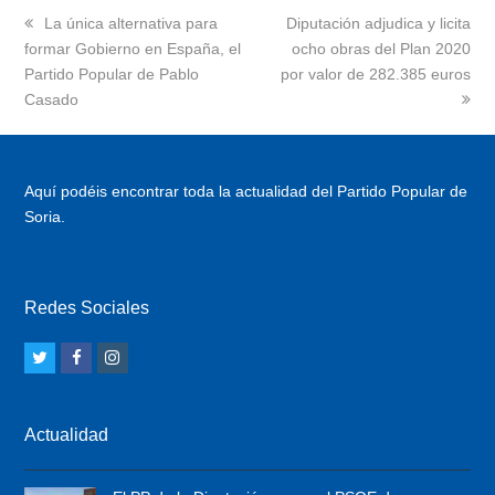
previous
La única alternativa para
next
Diputación adjudica y licita
formar Gobierno en España, el
post:
post:
ocho obras del Plan 2020
Partido Popular de Pablo
por valor de 282.385 euros
Casado
Aquí podéis encontrar toda la actualidad del Partido Popular de
Soria.
Redes Sociales
T
F
I
w
a
n
i
c
s
Actualidad
t
e
t
t
b
a