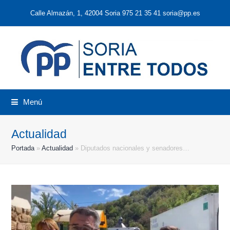
Calle Almazán, 1, 42004 Soria 975 21 35 41 soria@pp.es
Menú
Actualidad
Portada
»
Actualidad
»
Diputados nacionales y senadores…