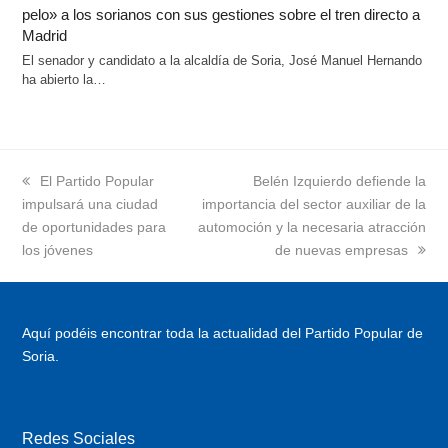
pelo» a los sorianos con sus gestiones sobre el tren directo a
Madrid
El senador y candidato a la alcaldía de Soria, José Manuel Hernando
ha abierto la…
previous
El Partido Popular
next
Belén Izquierdo defiende la
impulsará una ciudad
post:
importancia del sector auxiliar de la
post:
de oportunidades para
automoción y la necesaria atracción
los jóvenes
de nuevas empresas
Aquí podéis encontrar toda la actualidad del Partido Popular de
Soria.
Redes Sociales