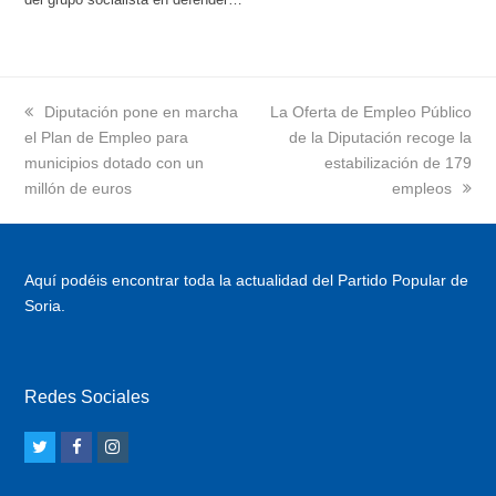
previous
Diputación pone en marcha
next
La Oferta de Empleo Público
el Plan de Empleo para
post:
post:
de la Diputación recoge la
municipios dotado con un
estabilización de 179
millón de euros
empleos
Aquí podéis encontrar toda la actualidad del Partido Popular de
Soria.
Redes Sociales
T
F
I
w
a
n