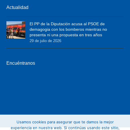
i
c
s
Actualidad
t
e
t
t
b
a
El PP de la Diputación acusa al PSOE de
e
o
g
demagogia con los bomberos mientras no
r
o
r
presenta ni una propuesta en tres años
29 de julio de 2026
k
a
m
Encuéntranos
Usamos cookies para asegurar que te damos la mejor
experiencia en nuestra web. Si continúas usando este sitio,