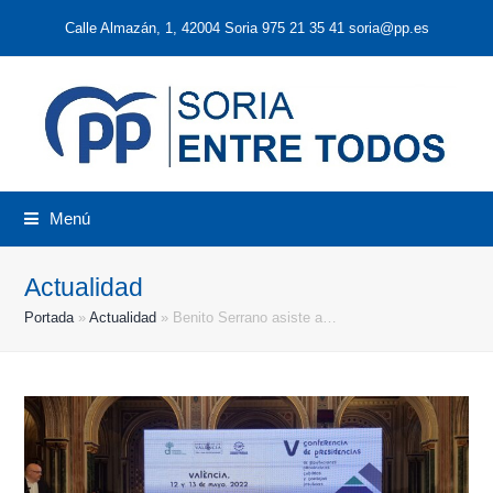
Calle Almazán, 1, 42004 Soria 975 21 35 41 soria@pp.es
Menú
Actualidad
Portada
»
Actualidad
»
Benito Serrano asiste a…