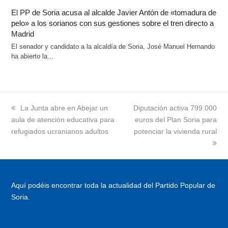
El PP de Soria acusa al alcalde Javier Antón de «tomadura de
pelo» a los sorianos con sus gestiones sobre el tren directo a
Madrid
El senador y candidato a la alcaldía de Soria, José Manuel Hernando
ha abierto la…
previous
La Junta abre en Abejar un
next
Diputación activa 799.000
aula de atención educativa para
post:
post:
euros del Plan Soria para
refugiados ucranianos adultos
potenciar la vivienda rural
Aquí podéis encontrar toda la actualidad del Partido Popular de
Soria.