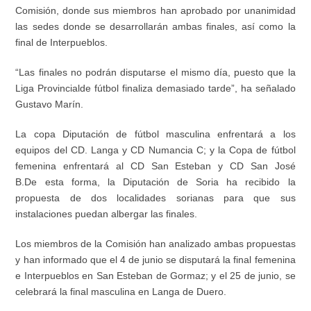
Comisión, donde sus miembros han aprobado por unanimidad
las sedes donde se desarrollarán ambas
finales, así como la
final de
I
nterpueblos
.
“Las finales no podrán disputarse el mismo día, puesto que la
Liga
Provincial
de fútbol finaliza demasiado tarde”, ha señalado
Gustavo Marín.
La copa Diputación de fútbol masculina enfrentará a los
equipos del CD. Langa y CD Numancia C; y la Copa de fútbol
femenina enfrentará al CD San Esteban y CD San José
B.De
esta forma, la Diputación de Soria ha recibido la
propuesta de
dos localidades sorianas
para
que sus
instalaciones puedan albergar
la
s
final
es.
Los miembros de la Comisión han analizado ambas propuestas
y han informado que el 4 de junio se disputará la final femenina
e
Interpueblos
en San Esteban de Gormaz; y el 25 de junio, se
celebrará la final masculina en Langa de Duero.