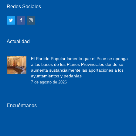
Redes Sociales
T
F
I
w
a
n
i
c
s
Actualidad
t
e
t
t
b
a
El Partido Popular lamenta que el Psoe se oponga
e
o
g
a las bases de los Planes Provinciales donde se
r
o
r
aumenta sustancialmente las aportaciones a los
ayuntamientos y pedanías
k
a
7 de agosto de 2026
m
Encuéntranos