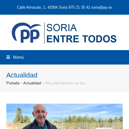
Calle Almazán, 1, 42004 Soria 975 21 35 41 soria@pp.es
Menú
Actualidad
Portada
»
Actualidad
»
Alta participación en los…