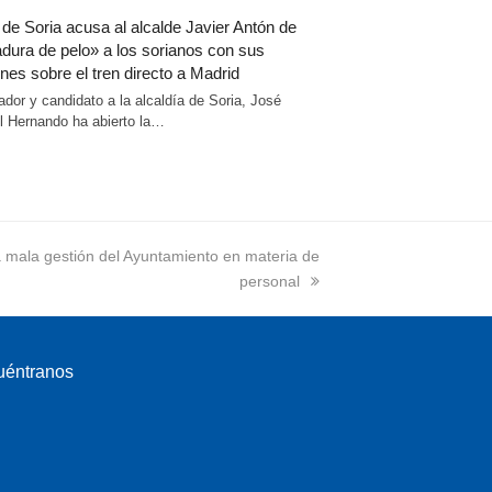
 de Soria acusa al alcalde Javier Antón de
dura de pelo» a los sorianos con sus
nes sobre el tren directo a Madrid
ador y candidato a la alcaldía de Soria, José
 Hernando ha abierto la…
a mala gestión del Ayuntamiento en materia de
personal
uéntranos