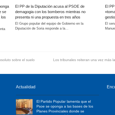
oponga
El PP de la Diputación acusa al PSOE de
El PP
e se
demagogia con los bomberos mientras no
«toma
 los
presenta ni una propuesta en tres años
gestio
El Grupo popular del equipo de Gobierno en la
El sen
Diputación de Soria responde a la…
Manuel
enta
soluto sobre el suelo
next
Los tribunales reiteran una vez más l
post:
Actualidad
Enc
El Partido Popular lamenta que el
Psoe se oponga a las bases de los
Planes Provinciales donde se