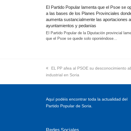
El Partido Popular lamenta que el Psoe se 
a las bases de los Planes Provinciales dond
aumenta sustancialmente las aportaciones a
ayuntamientos y pedanías
El Partido Popular de la Diputación provincial lam
que el Psoe se quede solo oponiéndose…
previous
EL PP afea al PSOE su desconocimiento ab
industrial en Soria
post:
Aquí podéis encontrar toda la actualidad del
Partido Popular de Soria.
Redes Sociales