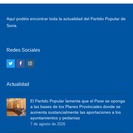
Aquí podéis encontrar toda la actualidad del Partido Popular de
Soria.
Redes Sociales
T
F
I
w
a
n
i
c
s
Actualidad
t
e
t
t
b
a
El Partido Popular lamenta que el Psoe se oponga
e
o
g
a las bases de los Planes Provinciales donde se
r
o
r
aumenta sustancialmente las aportaciones a los
ayuntamientos y pedanías
k
a
7 de agosto de 2026
m