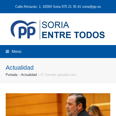
Calle Almazán, 1, 42004 Soria 975 21 35 41 soria@pp.es
Menú
Actualidad
Portada
»
Actualidad
»
El Senado aprueba otra…