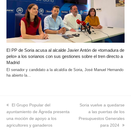
El PP de Soria acusa al alcalde Javier Antón de «tomadura de
pelo» a los sorianos con sus gestiones sobre el tren directo a
Madrid
El senador y candidato a la alcaldía de Soria, José Manuel Hernando
ha abierto la…
previous
El Grupo Popular del
next
Soria vuelve a quedarse
ayuntamiento de Ágreda presenta
post:
post:
a las puertas de los
una moción de apoyo a los
Presupuestos Generales
agricultores y ganaderos
para 2024