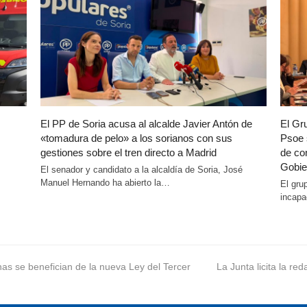
El PP de Soria acusa al alcalde Javier Antón de
El Gr
«tomadura de pelo» a los sorianos con sus
Psoe 
gestiones sobre el tren directo a Madrid
de co
Gobie
El senador y candidato a la alcaldía de Soria, José
Manuel Hernando ha abierto la…
El gru
incapa
as se benefician de la nueva Ley del Tercer
next
La Junta licita la re
post: