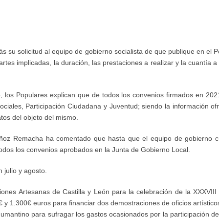
más
su
solicit
ud
al equipo de gobierno
socialista
de
q
ue
publ
i
que
en el
P
artes implicadas, la duración, las prestaciones a realizar y la cuantía 
o
,
l
os Populares explican que
de todos los convenios
firmados en
202
Sociales, Participación Ciudadana y Juventud
;
siendo
la información of
tos d
el objeto del mismo.
ñoz Remacha ha comenta
do que h
asta
que el equipo de gobierno c
todos
los
convenios
aprobados en la Junta de Gobierno Local.
 julio y agosto
.
ones Artesanas de Castilla y León para la celebración de la XXXVII
€
y
1.300
€
euros para financiar dos demostraciones de oficios artísticos
Numantino para sufragar los gastos ocasionados por la participación d