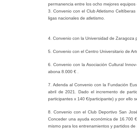
permanencia entre los ocho mejores equipos
3.
Convenio con e
l Club Atletismo Celtíberas
l
igas
n
acionales de
a
tletismo
.
4.
Convenio con la Universidad de Zaragoza p
5.
Convenio con el
C
entro
U
niversitario de
A
r
6.
Convenio con la Asociación Cultural Innov
abona
8.000 €
.
7.
Adenda al Convenio con la Fundación Euse
abril de 2021. Dado el incremento de parti
participantes x 140 €/participante) y por ell
8.
Convenio con el Club Deportivo San José
Conceder una ayuda económica de
16.700 €
mismo para los entrenamientos y
partidos de