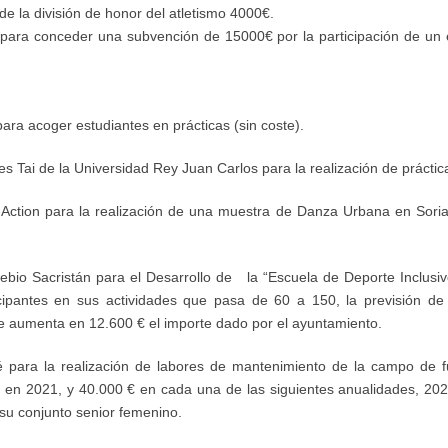
 de la
d
ivisión de
h
onor del
a
tletismo 4000€.
para
conceder una subvención de 15000
€
por la participación de u
ara acoger estudiantes en prácticas
(sin coste).
tes Tai de la Universidad Rey Juan
C
arlos
para la realización de práctica
-Action para la realización de una muestra de Danza Urbana en Soria
bio Sacristán para el Desarrollo de la “Escuela de Deporte Inclusiv
cipantes en sus actividades que pasa de 60 a 150, la previsión d
o se aumenta en 12.600 € el importe dado por el
a
yuntamiento.
 para la realización de labores de mantenimiento de la
c
ampo de
f
 en 2021, y 40.000 € en cada una de las siguientes anualidades, 20
su conjunto
s
enior
f
emenino.