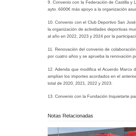
9.
Convenio con la Federación de Castilla y
a
yto. 6000€ más apoyo a la organización asum
10.
Convenio con el
C
lub
D
eportivo San José
la organización de actividades deportivas mun
al año en 2022, 2023 y 2024
por
la
participac
11.
Renovación del convenio de colaboración 
por cuatro años y se aprueba la renovación p
12.
Adenda que modifica
el Acuerdo Marco de
amplían los importes acordados en el anteri
total de 2020, 2021, 2022 y 2023
.
13.
C
onvenio con
la Fundación
Inquietarte
pa
Notas Relacionadas