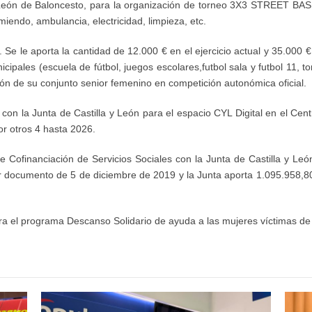
 León de
B
aloncesto, para la organización de torneo
3X3 STREET BASK
iendo, ambulancia, electricidad, limpieza, etc.
. Se le
aporta
la cantidad de 12.000 € en el ejercicio actual y 35.000 
icipales (
escuela de fútbol,
juegos escolares
,
futbol sala y futbol 11, t
ión
de
su conjunto
s
enior
f
emenino en competición autonómica
oficial
con la Junta de Castilla y León
para el espacio CYL
D
igital en el Cen
or otros 4 hasta 2026.
 Cofinanciación de Servicios Sociales
con la Junta de Castilla y Le
or documento
de 5 de diciembre de 2019
y la Junta aporta
1.095.958,8
ra
el programa Descanso Solidario de ayuda a las mujeres víctimas de