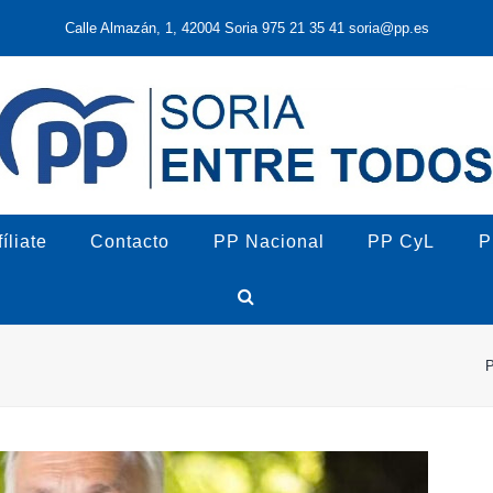
Calle Almazán, 1, 42004 Soria 975 21 35 41 soria@pp.es
íliate
Contacto
PP Nacional
PP CyL
P
P