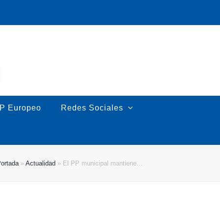
P Europeo
Redes Sociales
ortada
»
Actualidad
»
El PP municipal mantiene…