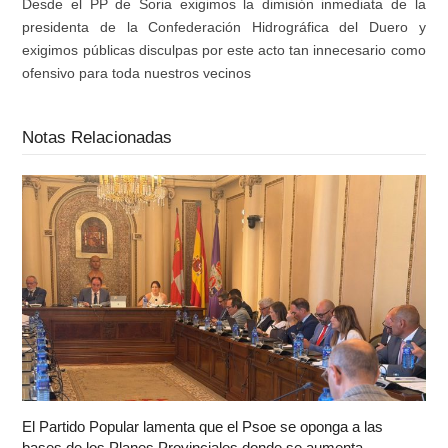
Desde el P
P
de S
oria
exigimos la
d
imisión inmediata de la
p
residenta de la C
onfederación
H
idrográfica del
D
uero
y
exigimos
públicas disculpas por este acto tan innecesario como
ofensivo para toda nuestros vecinos
Notas Relacionadas
El Partido Popular lamenta que el Psoe se oponga a las
bases de los Planes Provinciales donde se aumenta