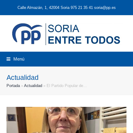
Calle Almazán, 1, 42004 Soria 975 21 35 41 soria@pp.es
Menú
Actualidad
Portada
»
Actualidad
»
El Partido Popular de…