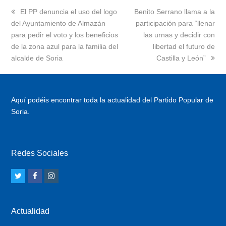
previous
El PP denuncia el uso del logo
next
Benito Serrano llama a la
del Ayuntamiento de Almazán
post:
post:
participación para “llenar
para pedir el voto y los beneficios
las urnas y decidir con
de la zona azul para la familia del
libertad el futuro de
alcalde de Soria
Castilla y León”
Aquí podéis encontrar toda la actualidad del Partido Popular de
Soria.
Redes Sociales
T
F
I
w
a
n
i
c
s
Actualidad
t
e
t