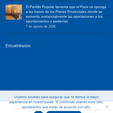
t
b
a
El Partido Popular lamenta que el Psoe se oponga
e
o
g
a las bases de los Planes Provinciales donde se
r
o
r
aumenta sustancialmente las aportaciones a los
ayuntamientos y pedanías
k
a
7 de agosto de 2026
m
Encuéntranos
Usamos cookies para asegurar que te damos la mejor
experiencia en nuestra web. Si continúas usando este sitio,
asumiremos que estás de acuerdo con ello.
Copyright 2020 - All Rights Reserved - PP Soria -
Aviso legal
-