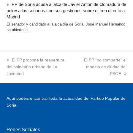
El PP de Soria acusa al alcalde Javier Antón de «tomadura de
pelo» a los sorianos con sus gestiones sobre el tren directo a
Madrid
El senador y candidato a la alcaldía de Soria, José Manuel Hernando
ha abierto la…
previous
El PP propone la reapertura
next
El PP “no comparte” el
del balneario urbano de La
post:
post:
modelo de ciudad del
Juventud
PSOE
Aquí podéis encontrar toda la actualidad del Partido Popular de
Soria.
Redes Sociales