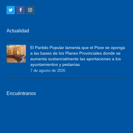
T
F
I
w
a
n
i
c
s
Actualidad
t
e
t
t
b
a
El Partido Popular lamenta que el Psoe se oponga
e
o
g
a las bases de los Planes Provinciales donde se
r
o
r
aumenta sustancialmente las aportaciones a los
ayuntamientos y pedanías
k
a
7 de agosto de 2026
m
Encuéntranos