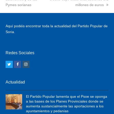
Pymes sorianas
millones de euros
Aquí podéis encontrar toda la actualidad del Partido Popular de
Soria.
Redes Sociales
T
F
I
w
a
n
i
c
s
Actualidad
t
e
t
t
b
a
El Partido Popular lamenta que el Psoe se oponga
e
o
g
a las bases de los Planes Provinciales donde se
r
o
r
aumenta sustancialmente las aportaciones a los
ayuntamientos y pedanías
k
a