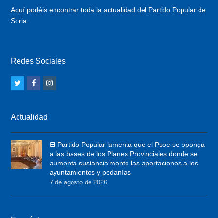
Aquí podéis encontrar toda la actualidad del Partido Popular de
Soria.
Redes Sociales
T
F
I
w
a
n
i
c
s
Actualidad
t
e
t
t
b
a
El Partido Popular lamenta que el Psoe se oponga
e
o
g
a las bases de los Planes Provinciales donde se
r
o
r
aumenta sustancialmente las aportaciones a los
ayuntamientos y pedanías
k
a
7 de agosto de 2026
m