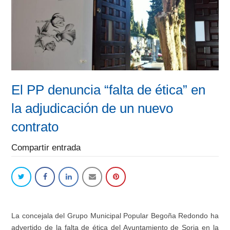
El PP denuncia “falta de ética” en
la adjudicación de un nuevo
contrato
Compartir entrada
La
c
oncejal
a
del
Gru
po Municipal Popular
Begoña Redondo ha
advertido
de
la falta de ética d
el Ayuntamiento de Soria
en la