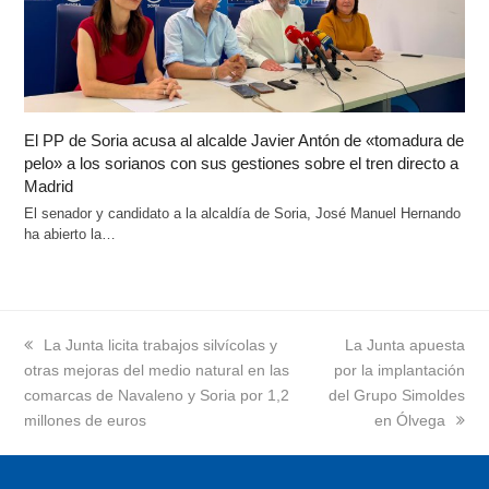
El PP de Soria acusa al alcalde Javier Antón de «tomadura de
pelo» a los sorianos con sus gestiones sobre el tren directo a
Madrid
El senador y candidato a la alcaldía de Soria, José Manuel Hernando
ha abierto la…
previous
La Junta licita trabajos silvícolas y
next
La Junta apuesta
otras mejoras del medio natural en las
post:
por la implantación
post:
comarcas de Navaleno y Soria por 1,2
del Grupo Simoldes
millones de euros
en Ólvega