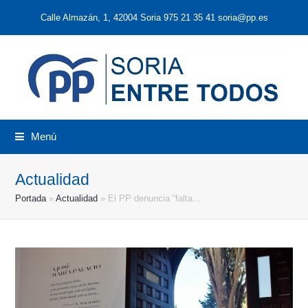
Calle Almazán, 1, 42004 Soria 975 21 35 41 soria@pp.es
Menú
Actualidad
Portada
»
Actualidad
»
El PP denuncia “falta…