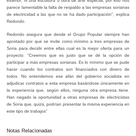
exterior, ni una escultura
u
obra de arte especial
; p
or eso n
os
parece lamentable la falta de respaldo a las empresas sorianas
de electricidad
a las que no se ha dado participación
”
, explica
Redondo.
Redondo asegura que d
esde el Grupo Popular siempre han
apostado por que se invite como mínimo a tres empresas
de
Soria
para decidir entre ellas
cual es la mejor
oferta para un
proyecto. “Creemos que es justo que se dé la opción de
participar a más empresas sorianas. Es lo mínimo que se pude
hacer cuando los contratos son financiados con dinero de
todos. No entendemos ese afán del gobierno socialista en
adjudicar contratos a
esta
empresa basándose únicamente en
la experiencia
que,
según ellos
,
ninguna otra empresa tiene
.
Han
nega
do
la oportunidad
a
otras empresas
de
electricistas
de Soria que
, quizá, podrían
presenta
r
la misma experiencia en
este tipo de
trabajo
s”
Notas Relacionadas