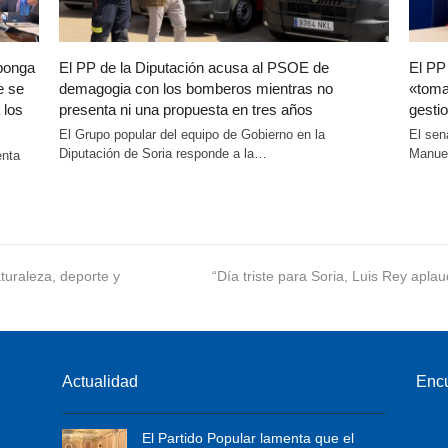
oponga
El PP de la Diputación acusa al PSOE de
El PP
e se
demagogia con los bomberos mientras no
«toma
 los
presenta ni una propuesta en tres años
gestio
El Grupo popular del equipo de Gobierno en la
El sen
Diputación de Soria responde a la…
Manuel
enta
uraleza, deporte y
next
“Día triste para Soria, Luis Rey aplau
post:
Actualidad
Enc
El Partido Popular lamenta que el