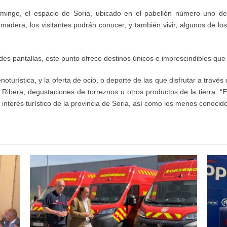
omingo, e
l espacio de Soria, ubicado en el pabell
ó
n n
ú
mero uno del
adera, los visitantes podr
á
n conocer, y tambi
é
n vivir, algunos de l
es pantallas, este punto ofrece destinos
ú
nicos e imprescindibles que 
enotur
í
stica, y la oferta de ocio, o deporte de las que disfrutar a trav
é
s 
a Ribera, degustaciones de torreznos u otros productos de la tierra.
“
E
inter
é
s tur
í
stico de la provincia de Soria, as
í
como los menos conocido