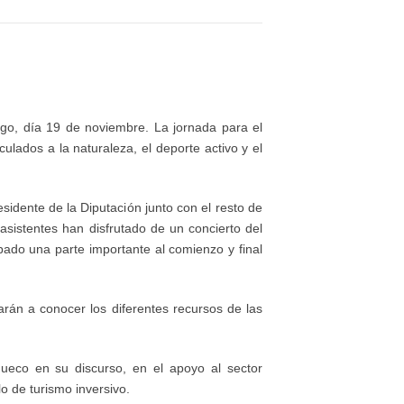
go, d
í
a 19 de noviembre. La jornada para el
nculados a la naturaleza, el deporte activo y el
esidente de la Diputaci
ó
n junto con el resto de
 asistentes han disfrutado de un concierto del
ado una parte importante al comienzo y final
ar
á
n a conocer los diferentes recursos de las
ñ
ueco en su discurso, en el apoyo al sector
o de turismo inversivo.