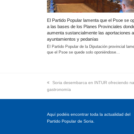
El Partido Popular lamenta que el Psoe se 
a las bases de los Planes Provinciales dond
aumenta sustancialmente las aportaciones a
ayuntamientos y pedanías
El Partido Popular de la Diputación provincial lam
que el Psoe se quede solo oponiéndose…
previous
Soria desembarca en INTUR ofreciendo nat
gastronomía
post:
Aquí podéis encontrar toda la actualidad del
Partido Popular de Soria.