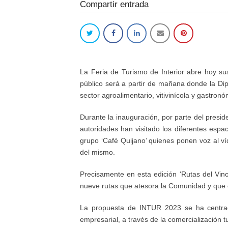
Compartir entrada
La Feria de Turismo de Interior abre hoy su
p
ú
blico ser
á
a partir de ma
ñ
ana donde la Dip
sector agroalimentario, vitivin
í
cola y gastron
ó
Durante la inauguraci
ó
n, por parte del presid
autoridades han visitado los
diferentes
espac
grupo
‘
Caf
é
Quijano
’
quienes ponen voz al v
í
del mismo.
Precisamente en esta edici
ó
n
‘
Rutas del Vino
nueve rutas que atesora la Comunidad y que c
La propuesta de INTUR 2023 se ha centrad
empresarial, a trav
é
s de la comercializaci
ó
n t