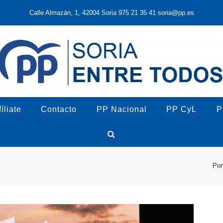
Calle Almazán, 1, 42004 Soria 975 21 35 41 soria@pp.es
íliate
Contacto
PP Nacional
PP CyL
P
Por