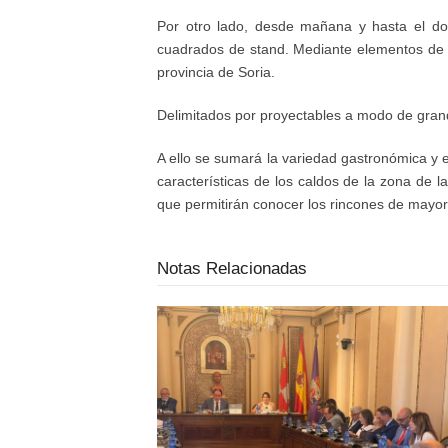
Por otro lado, desde ma
ñ
ana y hasta el d
cuadrados de stand. Mediante elementos de m
provincia de Soria.
Delimitados por proyectables a modo de grand
A ello se sumar
á
la variedad gastron
ó
mica y 
caracter
í
sticas de los caldos de la zona de l
que permitir
á
n conocer los rincones de mayor 
Notas Relacionadas