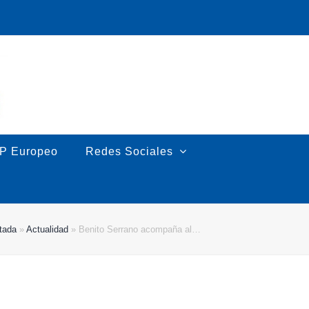
P Europeo
Redes Sociales
tada
»
Actualidad
»
Benito Serrano acompaña al…