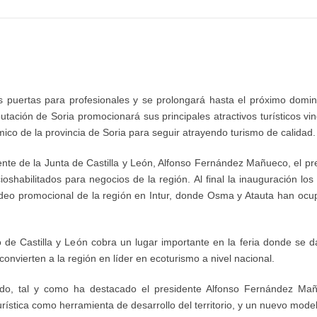
s puertas para profesionales y se prolongar
á
hasta el pr
ó
ximo domin
utaci
ó
n de Soria promocionar
á
sus principales atractivos tur
í
sticos vi
mico de la provincia de Soria para seguir atrayendo turismo de calidad.
ente de la Junta de Castilla y Le
ó
n, Alfonso Fern
á
ndez Ma
ñ
ueco, el pr
ios
habilitados para negocios
de la regi
ó
n.
Al final la inauguraci
ó
n los
deo promocional de la regi
ó
n en Intur, donde Osma y Atauta han ocup
 de Castilla y Le
ó
n cobra un lugar importante en la feria donde se d
onvierten a la regi
ó
n en l
í
der en ecoturismo a nivel nacional.
o, tal y como ha destacado el presidente Alfonso Fern
á
ndez Ma
ur
í
stica como herramienta de desarrollo del territorio, y un nuevo model